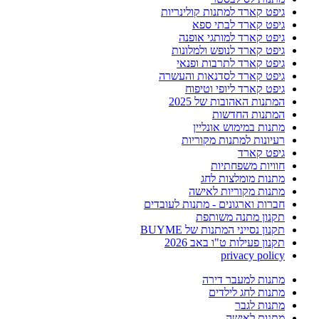
גיפט קארד למתנות קולינריות
גיפט קארד לבתי ספא
גיפט קארד למותגי אופנה
גיפט קארד לנופש ולמלונות
גיפט קארד לתרבות ופנאי
גיפט קארד לסדנאות והעשרה
גיפט קארד ליופי וטיפוח
המתנות האהובות של 2025
המתנות החדשות
מתנות במימוש אונליין
רעיונות למתנות מקוריות
גיפט קארד
חוויות משפחתיות
מתנות מומלצות לחג
מתנות מקוריות לאישה
חברות וארגונים - מתנות לעובדים
תקנון מתנה משותפת
תקנון נסייני המתנות של BUYME
תקנון פעילות ט"ו באב 2026
privacy policy
מתנות למעבר דירה
מתנות לחג לילדים
מתנות לגבר
מתנות לאישה