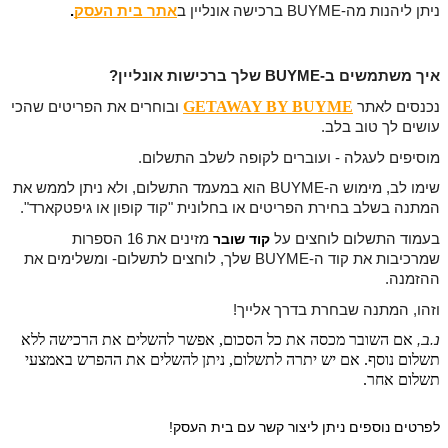
ניתן ליהנות מה-BUYME ברכישה אונליין ב
אתר בית העסק
.
איך משתמשים ב-BUYME שלך ברכישות אונליין?
GETAWAY BY BUYME
נכנסים לאתר 
ובוחרים את הפריטים שהכי 
עושים לך טוב בלב.
מוסיפים לעגלה - ועוברים לקופה לשלב התשלום.
שימו לב, מימוש ה-BUYME הוא במעמד התשלום, ולא ניתן לממש את 
המתנה בשלב בחירת הפריטים או בחלונית "קוד קופון או גיפטקארד".
קוד שובר
בעמוד התשלום לוחצים על 
מזינים את 16 הספרות
שמרכיבות את קוד ה-BUYME שלך, לוחצים לתשלום-
ומשלימים את
ההזמנה.
וזהו, המתנה שבחרת בדרך אלייך!
אם השובר מכסה את כל הסכום, אפשר להשלים את הרכישה ללא
נ.ב, 
תשלום נוסף. אם יש יתרה לתשלום, ניתן להשלים את ההפרש באמצעי
תשלום אחר.
לפרטים נוספים ניתן ליצור קשר עם בית העסק!