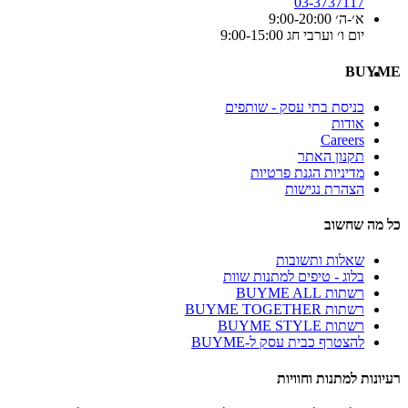
03-3737117
א׳-ה׳ 9:00-20:00
יום ו׳ וערבי חג 9:00-15:00
BUYME
כניסת בתי עסק - שותפים
אודות
Careers
תקנון האתר
מדיניות הגנת פרטיות
הצהרת נגישות
כל מה שחשוב
שאלות ותשובות
בלוג - טיפים למתנות שוות
רשתות BUYME ALL
רשתות BUYME TOGETHER
רשתות BUYME STYLE
להצטרף כבית עסק ל-BUYME
רעיונות למתנות וחוויות