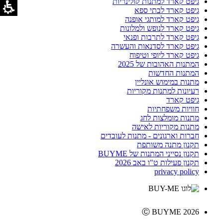
גיפט קארד למתנות קולינריות
גיפט קארד לבתי ספא
גיפט קארד למותגי אופנה
גיפט קארד לנופש ולמלונות
גיפט קארד לתרבות ופנאי
גיפט קארד לסדנאות והעשרה
גיפט קארד ליופי וטיפוח
המתנות האהובות של 2025
המתנות החדשות
מתנות במימוש אונליין
רעיונות למתנות מקוריות
גיפט קארד
חוויות משפחתיות
מתנות מומלצות לחג
מתנות מקוריות לאישה
חברות וארגונים - מתנות לעובדים
תקנון מתנה משותפת
תקנון נסייני המתנות של BUYME
תקנון פעילות ט"ו באב 2026
privacy policy
Ⓒ BUYME 2026