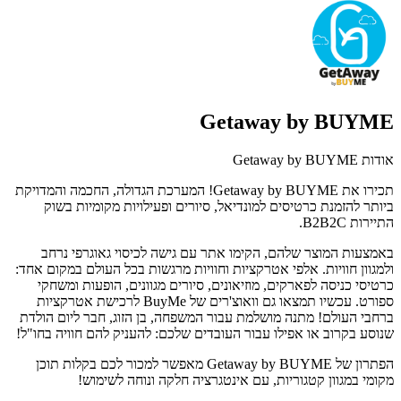
Getaway by BUYME
אודות Getaway by BUYME
תכירו את Getaway by BUYME! המערכת הגדולה, החכמה והמדויקת
ביותר להזמנת כרטיסים למונדיאל, סיורים ופעילויות מקומיות בשוק
התיירות B2B2C.
באמצעות המוצר שלהם, הקימו אתר עם גישה לכיסוי גאוגרפי נרחב
ולמגוון חוויות. אלפי אטרקציות וחוויות מרגשות בכל העולם במקום אחד:
כרטיסי כניסה לפארקים, מוזיאונים, סיורים מגוונים, הופעות ומשחקי
ספורט. עכשיו תמצאו גם וואוצ'רים של BuyMe לרכישת אטרקציות
ברחבי העולם! מתנה מושלמת עבור המשפחה, בן הזוג, חבר ליום הולדת
שנוסע בקרוב או אפילו עבור העובדים שלכם: להעניק להם חוויה בחו"ל!
הפתרון של Getaway by BUYME מאפשר למכור לכם בקלות תוכן
מקומי במגוון קטגוריות, עם אינטגרציה חלקה ונוחה לשימוש!