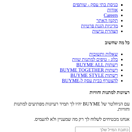
כניסת בתי עסק - שותפים
אודות
Careers
תקנון האתר
מדיניות הגנת פרטיות
הצהרת נגישות
כל מה שחשוב
שאלות ותשובות
בלוג - טיפים למתנות שוות
רשתות BUYME ALL
רשתות BUYME TOGETHER
רשתות BUYME STYLE
להצטרף כבית עסק ל-BUYME
רעיונות למתנות וחוויות
עם הניוזלטר של BUYME יהיו לך תמיד רעיונות מפתיעים למתנות
וחוויות.
אנחנו מבטיחים לשלוח לך רק מה שמעניין ולא להעמיס.