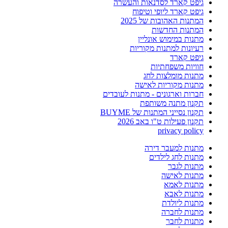
גיפט קארד לסדנאות והעשרה
גיפט קארד ליופי וטיפוח
המתנות האהובות של 2025
המתנות החדשות
מתנות במימוש אונליין
רעיונות למתנות מקוריות
גיפט קארד
חוויות משפחתיות
מתנות מומלצות לחג
מתנות מקוריות לאישה
חברות וארגונים - מתנות לעובדים
תקנון מתנה משותפת
תקנון נסייני המתנות של BUYME
תקנון פעילות ט"ו באב 2026
privacy policy
מתנות למעבר דירה
מתנות לחג לילדים
מתנות לגבר
מתנות לאישה
מתנות לאמא
מתנות לאבא
מתנות ליולדת
מתנות לחברה
מתנות לחבר