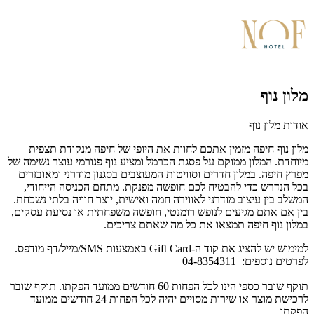
מלון נוף
אודות מלון נוף
מלון נוף חיפה מזמין אתכם לחוות את היופי של חיפה מנקודת תצפית
מיוחדת. המלון ממוקם על פסגת הכרמל ומציע נוף פנורמי עוצר נשימה של
מפרץ חיפה. במלון חדרים וסוויטות המעוצבים בסגנון מודרני ומאובזרים
בכל הנדרש כדי להבטיח לכם חופשה מפנקת. מתחם הכניסה הייחודי,
המשלב בין עיצוב מודרני לאווירה חמה ואישית, יוצר חוויה בלתי נשכחת.
בין אם אתם מגיעים לנופש רומנטי, חופשה משפחתית או נסיעת עסקים,
במלון נוף חיפה תמצאו את כל מה שאתם צריכים.
למימוש יש להציג את קוד ה-Gift Card באמצעות SMS/מייל/דף מודפס.
לפרטים נוספים: 04-8354311
תוקף שובר כספי הינו לכל הפחות 60 חודשים ממועד הפקתו. תוקף שובר
לרכישת מוצר או שירות מסויים יהיה לכל הפחות 24 חודשים ממועד
הפקתו