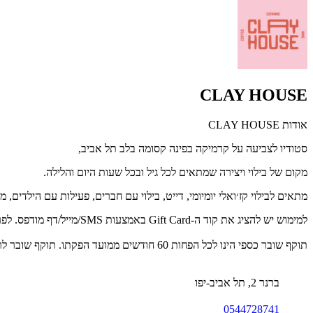
CLAY HOUSE
אודות CLAY HOUSE
סטודיו לצביעה על קרמיקה בפינה קסומה בלב תל אביב,
מקום של בילוי ויצירה שמתאים לכל גיל ובכל שעות היום והלילה.
מתאים לבילוי קז׳ואלי יומיומי, דייט, בילוי עם חברים, פעילות עם הילדים, מ
למימוש יש להציג את קוד ה-Gift Card באמצעות SMS/מייל/דף מודפס. לפרטים נוספים: 0544728741
תוקף שובר כספי הינו לכל הפחות 60 חודשים ממועד הפקתו. תוקף שובר לרכישת מוצר או שירות מסויים יהיה לכל הפחות 24 חודשים ממועד הפקתו
ברנר 2, תל אביב-יפו
0544728741