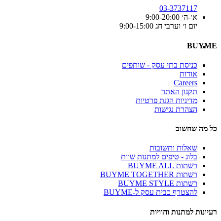
03-3737117
א׳-ה׳ 9:00-20:00
יום ו׳ וערבי חג 9:00-15:00
BUYME
כניסת בתי עסק - שותפים
אודות
Careers
תקנון האתר
מדיניות הגנת פרטיות
הצהרת נגישות
כל מה שחשוב
שאלות ותשובות
בלוג - טיפים למתנות שוות
רשתות BUYME ALL
רשתות BUYME TOGETHER
רשתות BUYME STYLE
להצטרף כבית עסק ל-BUYME
רעיונות למתנות וחוויות