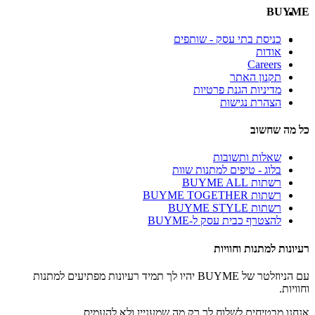
BUYME
כניסת בתי עסק - שותפים
אודות
Careers
תקנון האתר
מדיניות הגנת פרטיות
הצהרת נגישות
כל מה שחשוב
שאלות ותשובות
בלוג - טיפים למתנות שוות
רשתות BUYME ALL
רשתות BUYME TOGETHER
רשתות BUYME STYLE
להצטרף כבית עסק ל-BUYME
רעיונות למתנות וחוויות
עם הניוזלטר של BUYME יהיו לך תמיד רעיונות מפתיעים למתנות
וחוויות.
אנחנו מבטיחים לשלוח לך רק מה שמעניין ולא להעמיס.