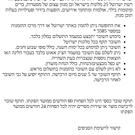
רשת ישרוטל 25 מלונות בישראל וכן מגוון עצום של מסעדות, ברים
ומקומות בילוי, אולמות ומתחמי אירועים, הופעות בידור ופעילויות בעלות
תוכן מגוון.
את החופשה ניתן להזמין באתר ישרוטל או דרך מרכז ההזמנות
במספר 5585 *
מימוש השובר יתבצע במעמד התשלום במלון בלבד.
השובר תקף בכל מלונות ישרוטל
השובר ניתן למימוש בכל ימות השנה, כולל סופי שבוע וחגים.
ניתן לשלם עם השובר במעמד הצ'ק אאוט בלבד בעבור הלינה ו/או
הוצאות נוספות שנצברות בעת השהייה.
יש כפל מבצעים/הנחות, כולל הנחת מועדון.
לא ניתן לשלם עם השובר בהזמנות בתשלום מראש.
תוקף השובר עד 5 שנים מיום הרכישה. התוקף יופיע על גבי השובר
לאחר הרכישה.
תוקף שובר כספי הינו לכל הפחות 60 חודשים ממועד הפקתו. תוקף שובר
לרכישת מוצר או שירות מסויים יהיה לכל הפחות 24 חודשים ממועד
הפקתו
קישור לרשימת הסניפים