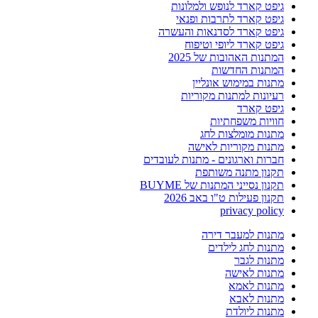
גיפט קארד לנופש ולמלונות
גיפט קארד לתרבות ופנאי
גיפט קארד לסדנאות והעשרה
גיפט קארד ליופי וטיפוח
המתנות האהובות של 2025
המתנות החדשות
מתנות במימוש אונליין
רעיונות למתנות מקוריות
גיפט קארד
חוויות משפחתיות
מתנות מומלצות לחג
מתנות מקוריות לאישה
חברות וארגונים - מתנות לעובדים
תקנון מתנה משותפת
תקנון נסייני המתנות של BUYME
תקנון פעילות ט"ו באב 2026
privacy policy
מתנות למעבר דירה
מתנות לחג לילדים
מתנות לגבר
מתנות לאישה
מתנות לאמא
מתנות לאבא
מתנות ליולדת