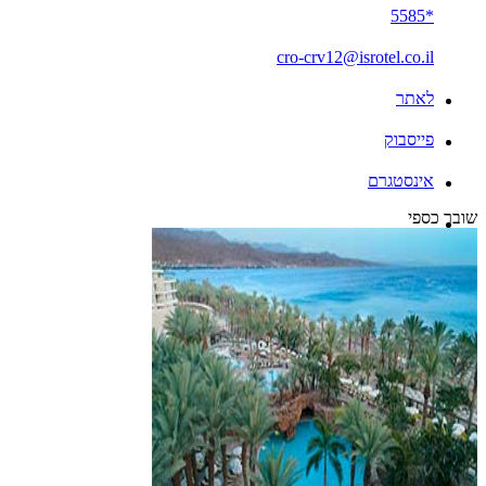
*5585
cro-crv12@isrotel.co.il
לאתר
פייסבוק
אינסטגרם
שובר כספי