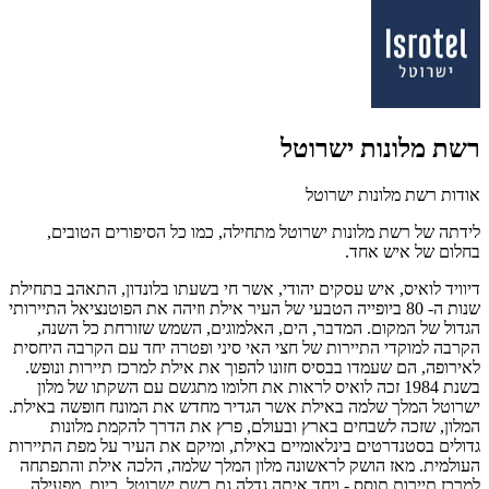
רשת מלונות ישרוטל
אודות רשת מלונות ישרוטל
לידתה של רשת מלונות ישרוטל מתחילה, כמו כל הסיפורים הטובים,
בחלום של איש אחד.
דיוויד לואיס, איש עסקים יהודי, אשר חי בשעתו בלונדון, התאהב בתחילת
שנות ה- 80 ביופייה הטבעי של העיר אילת וזיהה את הפוטנציאל התיירותי
הגדול של המקום. המדבר, הים, האלמוגים, השמש שזורחת כל השנה,
הקרבה למוקדי התיירות של חצי האי סיני ופטרה יחד עם הקרבה היחסית
לאירופה, הם שעמדו בבסיס חזונו להפוך את אילת למרכז תיירות ונופש.
בשנת 1984 זכה לואיס לראות את חלומו מתגשם עם השקתו של מלון
ישרוטל המלך שלמה באילת אשר הגדיר מחדש את המונח חופשה באילת.
המלון, שזכה לשבחים בארץ ובעולם, פרץ את הדרך להקמת מלונות
גדולים בסטנדרטים בינלאומיים באילת, ומיקם את העיר על מפת התיירות
העולמית. מאז הושק לראשונה מלון המלך שלמה, הלכה אילת והתפתחה
למרכז תיירות תוסס - ויחד איתה גדלה גם רשת ישרוטל. כיום, מפעילה