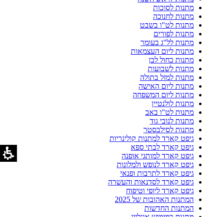
מתנות לסוכות
מתנות לחנוכה
מתנות לט"ו בשבט
מתנות לפורים
מתנות לל"ג בעומר
מתנות ליום העצמאות
מתנות כחול לבן
מתנות לשבועות
מתנות למזל בתולה
מתנות ליום האישה
מתנות ליום המשפחה
מתנות לולנטיין
מתנות לט"ו באב
מתנות לנובי גוד
מתנות לסילבסטר
גיפט קארד למתנות קולינריות
גיפט קארד לבתי ספא
גיפט קארד למותגי אופנה
גיפט קארד לנופש ולמלונות
גיפט קארד לתרבות ופנאי
גיפט קארד לסדנאות והעשרה
גיפט קארד ליופי וטיפוח
המתנות האהובות של 2025
המתנות החדשות
מתנות במימוש אונליין