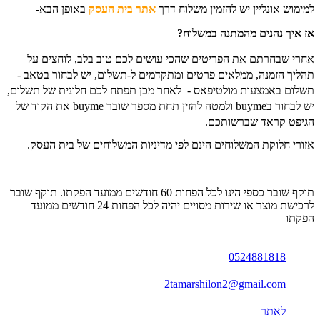
למימוש אונליין יש להזמין משלוח דרך
אתר בית העסק
באופן הבא-
אז איך נהנים מהמתנה במשלוח?
אחרי שבחרתם את הפריטים שהכי עושים לכם טוב בלב, לוחצים על
תהליך הזמנה, ממלאים פרטים ומתקדמים ל-תשלום, יש לבחור בטאב -
תשלום באמצעות מולטיפאס - לאחר מכן תפתח לכם חלונית של תשלום,
יש לבחור בbuyme ולמטה להזין תחת מספר שובר buyme את הקוד של
הגיפט קראד שברשותכם.
אזורי חלוקת המשלוחים הינם לפי מדיניות המשלוחים של בית העסק.
תוקף שובר כספי הינו לכל הפחות 60 חודשים ממועד הפקתו. תוקף שובר
לרכישת מוצר או שירות מסויים יהיה לכל הפחות 24 חודשים ממועד
הפקתו
0524881818
2tamarshilon2@gmail.com
לאתר