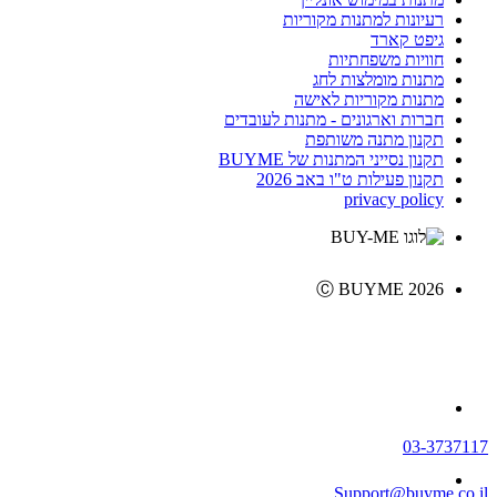
רעיונות למתנות מקוריות
גיפט קארד
חוויות משפחתיות
מתנות מומלצות לחג
מתנות מקוריות לאישה
חברות וארגונים - מתנות לעובדים
תקנון מתנה משותפת
תקנון נסייני המתנות של BUYME
תקנון פעילות ט"ו באב 2026
privacy policy
Ⓒ BUYME 2026
03-3737117
Support@buyme.co.il