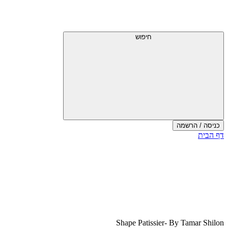
דלג
תפריט
מעל
עליון
תפריט
עליון
חיפוש
כניסה / הרשמה
סוף
דף הבית
אזור
תפריט
עליון
Shape Patissier- By Tamar Shilon