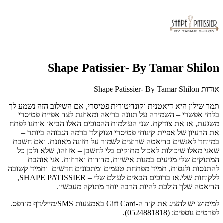
Shape Patissier- By Tamar Shilon
אודות Shape Patissier- By Tamar Shilon
תמר שילון היא דיאטנית וקונדיטורית פטיסרי, אם השילוב הזה נשמע לך
בלתי אפשרי – השמירה על תזונה בריאה ומאוזנת לצד אפיית פטיסרי
משגעת, אז את צודקת. שני העולמות ההפוכים האלו הביאו אותנו לפתח
את הרעיון של אפיית קינוחי פטיסרי ושוקולד ברמה הגבוהה ביותר –
במיוחד לאנשים בדיאטה שרוצים לשמור על תזונה מאוזנת. ואם חשבת
שאני מאלו שיכולות לאכול מתוקים בלי לחשבן – אז זהו, שלא ולכן כל
המתוקים שלי מגיעים במנות אישיות, מדודות וארוזות. אני אוהבת
להתנסות ולנסות, תמיד מפתחת טעמים ומתכונים חדשים ותמיד קשובה
ללקוחות שלי.אז ברוכים הבאים לעולם שלי – SHAPE PATISSIER,
הדיאטה שלך הולכת להיות הרבה יותר מתוקה מעכשיו.
למימוש יש להציג את קוד ה-Gift Card באמצעות SMS/מייל/דף מודפס.
לפרטים נוספים: (0524881818).