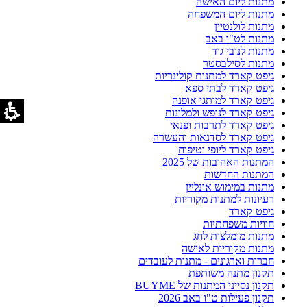
מתנות ליום האישה
מתנות ליום המשפחה
מתנות לולנטיין
מתנות לט"ו באב
מתנות לנובי גוד
מתנות לסילבסטר
גיפט קארד למתנות קולינריות
גיפט קארד לבתי ספא
גיפט קארד למותגי אופנה
גיפט קארד לנופש ולמלונות
גיפט קארד לתרבות ופנאי
גיפט קארד לסדנאות והעשרה
גיפט קארד ליופי וטיפוח
המתנות האהובות של 2025
המתנות החדשות
מתנות במימוש אונליין
רעיונות למתנות מקוריות
גיפט קארד
חוויות משפחתיות
מתנות מומלצות לחג
מתנות מקוריות לאישה
חברות וארגונים - מתנות לעובדים
תקנון מתנה משותפת
תקנון נסייני המתנות של BUYME
תקנון פעילות ט"ו באב 2026