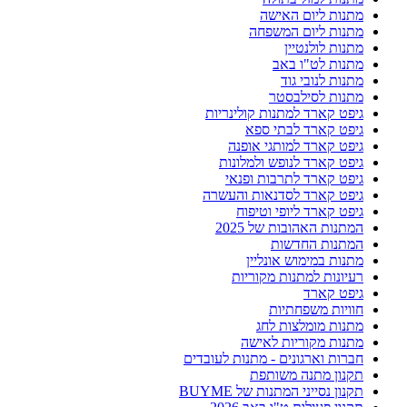
מתנות ליום האישה
מתנות ליום המשפחה
מתנות לולנטיין
מתנות לט"ו באב
מתנות לנובי גוד
מתנות לסילבסטר
גיפט קארד למתנות קולינריות
גיפט קארד לבתי ספא
גיפט קארד למותגי אופנה
גיפט קארד לנופש ולמלונות
גיפט קארד לתרבות ופנאי
גיפט קארד לסדנאות והעשרה
גיפט קארד ליופי וטיפוח
המתנות האהובות של 2025
המתנות החדשות
מתנות במימוש אונליין
רעיונות למתנות מקוריות
גיפט קארד
חוויות משפחתיות
מתנות מומלצות לחג
מתנות מקוריות לאישה
חברות וארגונים - מתנות לעובדים
תקנון מתנה משותפת
תקנון נסייני המתנות של BUYME