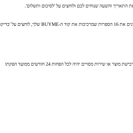
ת התאריך והשעה שנוחים לכם ולוחצים על 'לסיכום ותשלום'.
בפרטי תשלום יש לבחור ב"מימוש שובר BUYME, תחת '