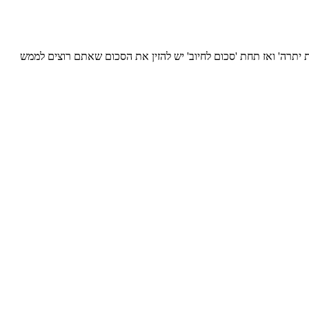
מספר כרטיס' מזינים את 16 הספרות שמרכיבות את קוד ה-BUYME שלך, לוחצים על 'בדיקת יתרה' ואז תחת 'סכום לחיוב' יש להזין את הסכום שאתם רוצים לממש