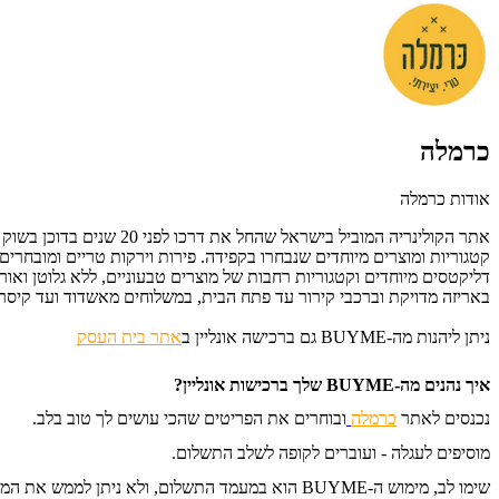
כרמלה
אודות כרמלה
אתר הקולינריה המוביל ב
קטגוריות ומוצרים מיוחדים שנבחרו בקפידה. פירות וירקות טריים ומובחרים
דליקטסים מיוחדים וקטגוריות רחבות של מוצרים טבעוניים, ללא גלוטן ואורגני
באריזה מדויקת וברכבי קירור עד פתח הבית, במשלוחים מאשדוד ועד קיסר
ניתן ליהנות מה-BUYME גם ברכישה אונליין
ב
אתר בית העסק
איך נהנים מה-BUYME שלך ברכישות אונליין?
נכנסים לאתר
כרמלה
ובוחרים את הפריטים שהכי עושים לך טוב בלב.
מוסיפים לעגלה - ועוברים לקופה לשלב התשלום.
שימו לב, מימוש ה-BUYME הוא במעמד התשלום, ולא ניתן לממש את המתנה בשלב בחירת הפריטים או בחלונית 'קוד קופון או גיפטקארד'.