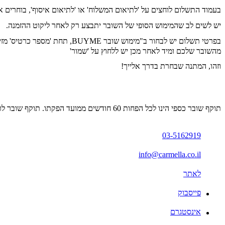
בעמוד התשלום לוחצים על 'לתיאום המשלוח' או 'לתיאום איסוף', בוחרים א
יש לשים לב שהמימוש הסופי של השובר יתבצע רק לאחר ליקוט ההזמנה.
מהשובר שלכם ומיד לאחר מכן יש ללחוץ על 'שמור'
וזהו, המתנה שבחרת בדרך אלייך!
תוקף שובר כספי הינו לכל הפחות 60 חודשים ממועד הפקתו. תוקף שובר לרכישת מוצר או שירות מסויים יהיה לכל הפחות 24 חודשים ממועד הפקתו
03-5162919
info@carmella.co.il
לאתר
פייסבוק
אינסטגרם