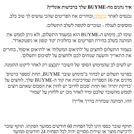
איך נהנים מה-BUYME שלך ברכישות אונליין?
נכנסים לאתר
כרמלה
ובוחרים את הפריטים שהכי עושים לך טוב בלב.
מוסיפים לעגלה - ועוברים לקופה לשלב התשלום.
שימו לב, מימוש ה-BUYME הוא במעמד התשלום, ולא ניתן לממש את
המתנה בשלב בחירת הפריטים או בחלונית 'קוד קופון או גיפטקארד'.
בעמוד התשלום לוחצים על 'לתיאום המשלוח' או 'לתיאום איסוף', בוחרים
את התאריך והשעה שנוחים לכם ולוחצים על 'לסיכום ותשלום'.
יש לשים לב שהמימוש הסופי של השובר יתבצע רק לאחר ליקוט ההזמנה.
בפרטי תשלום יש לבחור ב"מימוש שובר BUYME, תחת 'מספר כרטיס'
מזינים את 16 הספרות שמרכיבות את קוד ה-BUYME שלך, לוחצים על
'בדיקת יתרה' ואז תחת 'סכום לחיוב' יש להזין את הסכום שאתם רוצים
לממש מהשובר שלכם ומיד לאחר מכן יש ללחוץ על 'שמור'
וזהו, המתנה שבחרת בדרך אלייך!
תוקף שובר כספי הינו לכל הפחות 60 חודשים ממועד הפקתו. תוקף שובר
לרכישת מוצר או שירות מסויים יהיה לכל הפחות 24 חודשים ממועד