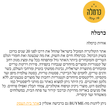
כרמלה
אודות כרמלה
אתר הקולינריה המוביל בישראל שהחל את דרכו לפני 20 שנים בדוכן
בשוק הכרמל. בכרמלה חיים את השוק, את מה שבעונה ואת חומרי הגלם
הטריים והמובחרים ביותר.האתר גדל ומתפתח בכל עת ומציג מגוון רחב
של קטגוריות ומוצרים מיוחדים שנבחרו בקפידה. פירות וירקות טריים
ומובחרים מתוצרת ישראלית, גבינות ממשקי בוטיק ומרחבי העולם, בשר
ודגים טריים, לחמים של הבייקרי, פסטות טריות, בסטה עולמית מיפן ועד
מקסיקו, דליקטסים מיוחדים וקטגוריות רחבות של מוצרים טבעוניים, ללא
גלוטן ואורגניים. בין היתר ניתן למצוא באתר גם מותגי לייפסטייל כמו
טולמנס דוט, מוצרי ניקיון וטיפוח אקולוגיים, צמחי תבלין ואפילו פרחים. כל
אלו מגיעים באריזה מדויקת וברכבי קירור עד פתח הבית, במשלוחים
מאשדוד ועד קיסריה.
ניתן ליהנות מה-BUYME גם ברכישה אונליין
ב
אתר בית העסק