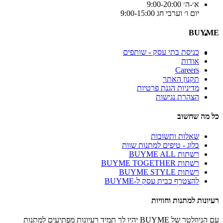
א׳-ה׳ 9:00-20:00
יום ו׳ וערבי חג 9:00-15:00
BUYME
כניסת בתי עסק - שותפים
אודות
Careers
תקנון האתר
מדיניות הגנת פרטיות
הצהרת נגישות
כל מה שחשוב
שאלות ותשובות
בלוג - טיפים למתנות שוות
רשתות BUYME ALL
רשתות BUYME TOGETHER
רשתות BUYME STYLE
להצטרף כבית עסק ל-BUYME
רעיונות למתנות וחוויות
עם הניוזלטר של BUYME יהיו לך תמיד רעיונות מפתיעים למתנות