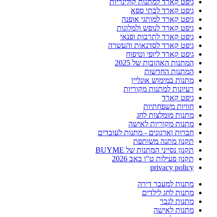
גיפט קארד למתנות קולינריות
גיפט קארד לבתי ספא
גיפט קארד למותגי אופנה
גיפט קארד לנופש ולמלונות
גיפט קארד לתרבות ופנאי
גיפט קארד לסדנאות והעשרה
גיפט קארד ליופי וטיפוח
המתנות האהובות של 2025
המתנות החדשות
מתנות במימוש אונליין
רעיונות למתנות מקוריות
גיפט קארד
חוויות משפחתיות
מתנות מומלצות לחג
מתנות מקוריות לאישה
חברות וארגונים - מתנות לעובדים
תקנון מתנה משותפת
תקנון נסייני המתנות של BUYME
תקנון פעילות ט"ו באב 2026
privacy policy
מתנות למעבר דירה
מתנות לחג לילדים
מתנות לגבר
מתנות לאישה