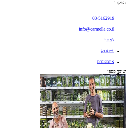
הפקתו
03-5162919
info@carmella.co.il
לאתר
פייסבוק
אינסטגרם
שובר כספי