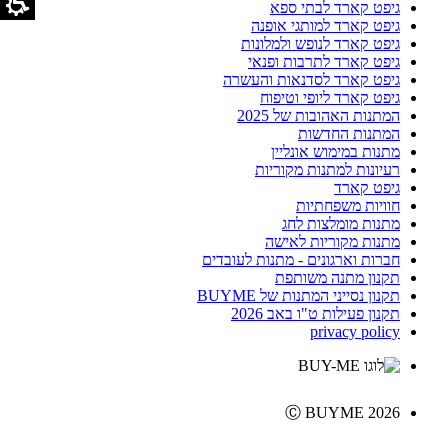
גיפט קארד לבתי ספא
גיפט קארד למותגי אופנה
גיפט קארד לנופש ולמלונות
גיפט קארד לתרבות ופנאי
גיפט קארד לסדנאות והעשרה
גיפט קארד ליופי וטיפוח
המתנות האהובות של 2025
המתנות החדשות
מתנות במימוש אונליין
רעיונות למתנות מקוריות
גיפט קארד
חוויות משפחתיות
מתנות מומלצות לחג
מתנות מקוריות לאישה
חברות וארגונים - מתנות לעובדים
תקנון מתנה משותפת
תקנון נסייני המתנות של BUYME
תקנון פעילות ט"ו באב 2026
privacy policy
Ⓒ BUYME 2026