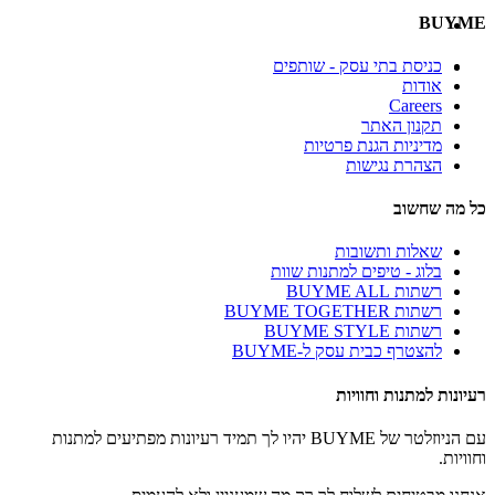
BUYME
כניסת בתי עסק - שותפים
אודות
Careers
תקנון האתר
מדיניות הגנת פרטיות
הצהרת נגישות
כל מה שחשוב
שאלות ותשובות
בלוג - טיפים למתנות שוות
רשתות BUYME ALL
רשתות BUYME TOGETHER
רשתות BUYME STYLE
להצטרף כבית עסק ל-BUYME
רעיונות למתנות וחוויות
עם הניוזלטר של BUYME יהיו לך תמיד רעיונות מפתיעים למתנות
וחוויות.