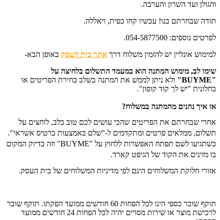
והגולן ועד השרון והערבה.
תודה שבחרתם בנו! עכשיו קחו כפית, ויאללה.
לפרטים נוספים: 054-5877500.
למימוש אונליין יש להזמין משלוח דרך
אתר בית העסק
באופן הבא-
שימו לב, מימוש המתנה הוא במעמד התשלום בלחיצה על
"BUYME"
ו
לא ניתן לממש את המתנה בשלב בחירת הפריטים או
בחלונית "יש לך קוד קופון".
אז איך נהנים מהמתנה במשלוח?
אחרי שבחרתם את הפריטים שהכי עושים לכם טוב בלב, לוחצים על
תשלום, ממלאים פרטים ומתקדמים ל-"שלם באמצעות כרטיס אשראי".
כשתגיעו לשם תפתח האפשרות ללחוץ על "BUYME" וזה בדיוק המקום
בו מזינים את הקוד של הגיפט קארד.
אזורי חלוקת המשלוחים הינם לפי מדיניות המשלוחים של בית העסק.
תוקף שובר כספי הינו לכל הפחות 60 חודשים ממועד הפקתו. תוקף שובר
לרכישת מוצר או שירות מסויים יהיה לכל הפחות 24 חודשים ממועד