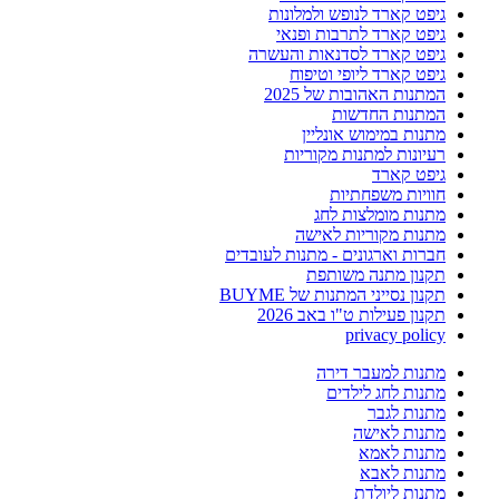
גיפט קארד לנופש ולמלונות
גיפט קארד לתרבות ופנאי
גיפט קארד לסדנאות והעשרה
גיפט קארד ליופי וטיפוח
המתנות האהובות של 2025
המתנות החדשות
מתנות במימוש אונליין
רעיונות למתנות מקוריות
גיפט קארד
חוויות משפחתיות
מתנות מומלצות לחג
מתנות מקוריות לאישה
חברות וארגונים - מתנות לעובדים
תקנון מתנה משותפת
תקנון נסייני המתנות של BUYME
תקנון פעילות ט"ו באב 2026
privacy policy
מתנות למעבר דירה
מתנות לחג לילדים
מתנות לגבר
מתנות לאישה
מתנות לאמא
מתנות לאבא
מתנות ליולדת