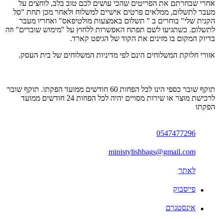
אחרי שבחרתם את הפריטים שהכי עושים לכם טוב בלב, לוחצים על
מעבר לתשלום, ממלאים פרטים אישיים למשלוח ולאחר מכן תחת "סל
הקנית שלי" בוחרים ב " תשלום באמצעות מולטיפאס" ואחריו מעבר
לתשלום. כשתגיעו לשם תפתח האפשרות ללחוץ על "מימוש שוברים" וזה
בדיוק המקום בו מזינים את הקוד של הגיפט קארד.
אזורי חלוקת המשלוחים הינם לפי מדיניות המשלוחים של בית העסק.
תוקף שובר כספי הינו לכל הפחות 60 חודשים ממועד הפקתו. תוקף שובר
לרכישת מוצר או שירות מסויים יהיה לכל הפחות 24 חודשים ממועד
הפקתו
0547477296
ministylishbags@gmail.com
לאתר
פייסבוק
אינסטגרם