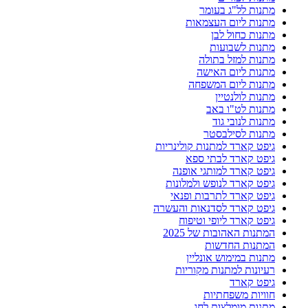
מתנות לל"ג בעומר
מתנות ליום העצמאות
מתנות כחול לבן
מתנות לשבועות
מתנות למזל בתולה
מתנות ליום האישה
מתנות ליום המשפחה
מתנות לולנטיין
מתנות לט"ו באב
מתנות לנובי גוד
מתנות לסילבסטר
גיפט קארד למתנות קולינריות
גיפט קארד לבתי ספא
גיפט קארד למותגי אופנה
גיפט קארד לנופש ולמלונות
גיפט קארד לתרבות ופנאי
גיפט קארד לסדנאות והעשרה
גיפט קארד ליופי וטיפוח
המתנות האהובות של 2025
המתנות החדשות
מתנות במימוש אונליין
רעיונות למתנות מקוריות
גיפט קארד
חוויות משפחתיות
מתנות מומלצות לחג