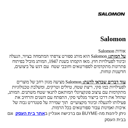
Salomon
אודות Salomon
על המותג:
Salomon הוא מותג ספורט צרפתי המתמחה בציוד, הנעלה
וביגוד לפעילויות חוץ. מאז הקמתו בשנת 1947, המותג מוביל בפיתוח
פתרונות מתקדמים לספורטאים וחובבי שטח עם דגש על ביצועים,
חדשנות ונוחות.
עוד דברים שכדאי לדעת:
Salomon מציעה מגוון רחב של מוצרים
לפעילויות כמו סקי, ריצת שטח, טיולים וטרקים, ומשלבת טכנולוגיות
מתקדמות עם עיצוב פונקציונלי המותאם לתנאי שטח משתנים. המותג,
שהחל את דרכו בייצור מגלשי סקי, התפתח עם השנים והרחיב את
פעילותו להנעלה וביגוד מקצועיים תוך שמירה על סטנדרט גבוה של
איכות ואמינות עבור ספורטאים בכל הרמות.
ניתן ליהנות מה-BUYME גם ברכישה אונליין ב
אתר בית העסק
וגם 
בבית העסק 