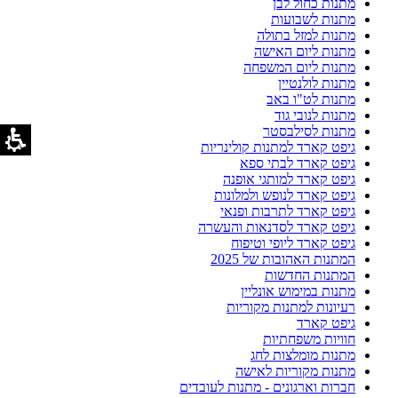
מתנות כחול לבן
מתנות לשבועות
מתנות למזל בתולה
מתנות ליום האישה
מתנות ליום המשפחה
מתנות לולנטיין
מתנות לט"ו באב
מתנות לנובי גוד
מתנות לסילבסטר
גיפט קארד למתנות קולינריות
גיפט קארד לבתי ספא
גיפט קארד למותגי אופנה
גיפט קארד לנופש ולמלונות
גיפט קארד לתרבות ופנאי
גיפט קארד לסדנאות והעשרה
גיפט קארד ליופי וטיפוח
המתנות האהובות של 2025
המתנות החדשות
מתנות במימוש אונליין
רעיונות למתנות מקוריות
גיפט קארד
חוויות משפחתיות
מתנות מומלצות לחג
מתנות מקוריות לאישה
חברות וארגונים - מתנות לעובדים