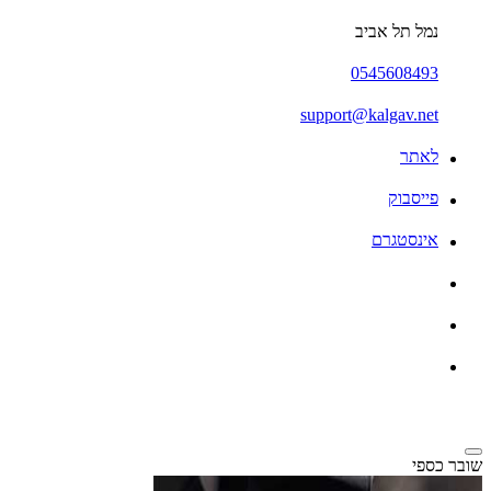
נמל תל אביב
0545608493
support@kalgav.net
לאתר
פייסבוק
אינסטגרם
שובר כספי