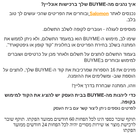
איך נהנים מה-BUYME שלך ברכישות אונליין? 
נכנסים לאתר 
Salomon
ובוחרים את הפריטים שהכי עושים לך טוב 
בלב.
מוסיפים לעגלה - ועוברים לקופה לשלב התשלום.
שימו לב, מימוש ה-BUYME הוא במעמד התשלום, ולא ניתן לממש את 
המתנה בשלב בחירת הפריטים או בחלונית "קוד קופון או גיפטקארד".
בעמוד התשלום לוחצים על תשלום ולאחר מכן על כרטיסים ושוברים 
למימוש ובוחרים בBUYME
מזינים את 16 הספרות שמרכיבות את קוד ה-BUYME שלך, לוחצים על 
הוספת שוב- 
ומשלימים את ההזמנה.
וזהו, המתנה שבחרת בדרך אלייך!
כדי ליהנות מה-BUYME בבית העסק יש להציג את הקוד למימוש 
בקופה. 
לפרטים נוספים ניתן ליצור קשר עם בית העסק 
תוקף שובר כספי הינו לכל הפחות 60 חודשים ממועד הפקתו. תוקף שובר
לרכישת מוצר או שירות מסויים יהיה לכל הפחות 24 חודשים ממועד
הפקתו