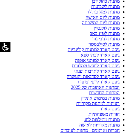
מתנות כחול לבן
מתנות לשבועות
מתנות למזל בתולה
מתנות ליום האישה
מתנות ליום המשפחה
מתנות לולנטיין
מתנות לט"ו באב
מתנות לנובי גוד
מתנות לסילבסטר
גיפט קארד למתנות קולינריות
גיפט קארד לבתי ספא
גיפט קארד למותגי אופנה
גיפט קארד לנופש ולמלונות
גיפט קארד לתרבות ופנאי
גיפט קארד לסדנאות והעשרה
גיפט קארד ליופי וטיפוח
המתנות האהובות של 2025
המתנות החדשות
מתנות במימוש אונליין
רעיונות למתנות מקוריות
גיפט קארד
חוויות משפחתיות
מתנות מומלצות לחג
מתנות מקוריות לאישה
חברות וארגונים - מתנות לעובדים