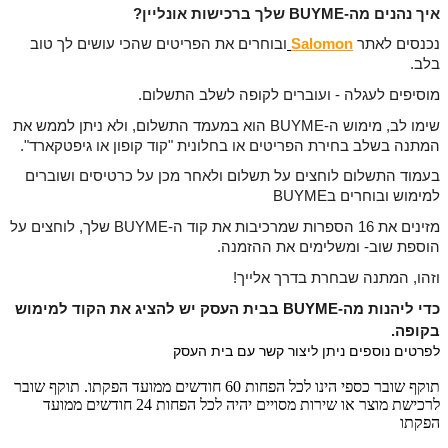
איך נהנים מה-BUYME שלך ברכישות אונליין? 
נכנסים לאתר 
Salomon
ובוחרים את הפריטים שהכי עושים לך טוב 
בלב.
מוסיפים לעגלה - ועוברים לקופה לשלב התשלום.
שימו לב, מימוש ה-BUYME הוא במעמד התשלום, ולא ניתן לממש את 
המתנה בשלב בחירת הפריטים או בחלונית "קוד קופון או גיפטקארד".
בעמוד התשלום לוחצים על תשלום ולאחר מכן על כרטיסים ושוברים 
למימוש ובוחרים בBUYME
מזינים את 16 הספרות שמרכיבות את קוד ה-BUYME שלך, לוחצים על 
הוספת שוב- 
ומשלימים את ההזמנה.
וזהו, המתנה שבחרת בדרך אלייך!
כדי ליהנות מה-BUYME בבית העסק יש להציג את הקוד למימוש 
בקופה. 
לפרטים נוספים ניתן ליצור קשר עם בית העסק 
תוקף שובר כספי הינו לכל הפחות 60 חודשים ממועד הפקתו. תוקף שובר
לרכישת מוצר או שירות מסויים יהיה לכל הפחות 24 חודשים ממועד
הפקתו