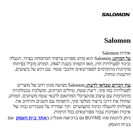
Salomon
אודות Salomon
על המותג:
Salomon הוא מותג ספורט צרפתי המתמחה בציוד, הנעלה
וביגוד לפעילויות חוץ. מאז הקמתו בשנת 1947, המותג מוביל בפיתוח
פתרונות מתקדמים לספורטאים וחובבי שטח עם דגש על ביצועים,
חדשנות ונוחות.
עוד דברים שכדאי לדעת:
Salomon מציעה מגוון רחב של מוצרים
לפעילויות כמו סקי, ריצת שטח, טיולים וטרקים, ומשלבת טכנולוגיות
מתקדמות עם עיצוב פונקציונלי המותאם לתנאי שטח משתנים. המותג,
שהחל את דרכו בייצור מגלשי סקי, התפתח עם השנים והרחיב את
פעילותו להנעלה וביגוד מקצועיים תוך שמירה על סטנדרט גבוה של
איכות ואמינות עבור ספורטאים בכל הרמות.
ניתן ליהנות מה-BUYME גם ברכישה אונליין ב
אתר בית העסק
וגם 
בבית העסק 