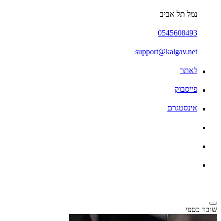
נמל תל אביב
0545608493
support@kalgav.net
לאתר
פייסבוק
אינסטגרם
שובר כספי