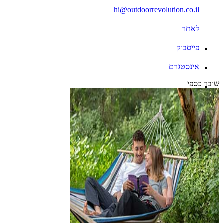
hi@outdoorrevolution.co.il
לאתר
פייסבוק
אינסטגרם
שובר כספי