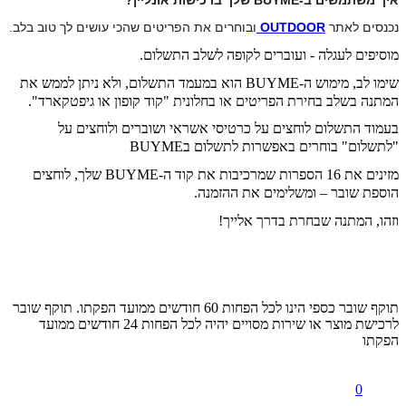
נכנסים לאתר 
OUTDOOR 
ובוחרים את הפריטים שהכי עושים לך טוב בלב.
מוסיפים לעגלה - ועוברים לקופה לשלב התשלום.
שימו לב, מימוש ה-BUYME הוא במעמד התשלום, ולא ניתן לממש את
המתנה בשלב בחירת הפריטים או בחלונית "קוד קופון או גיפטקארד".
בעמוד התשלום לוחצים על כרטיסי אשראי ושוברים ולוחצים על
"לתשלום" בוחרים באפשרות לתשלום בBUYME
מזינים את 16 הספרות שמרכיבות את קוד ה-BUYME שלך, לוחצים
הוספת שובר
– ומשלימים את ההזמנה.
וזהו, המתנה שבחרת בדרך אלייך!
תוקף שובר כספי הינו לכל הפחות 60 חודשים ממועד הפקתו. תוקף שובר
לרכישת מוצר או שירות מסויים יהיה לכל הפחות 24 חודשים ממועד
הפקתו
0