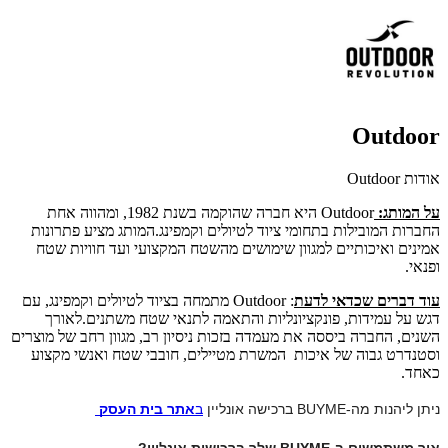
Outdoor
אודות Outdoor
על המותג:
Outdoor היא חברה שהוקמה בשנת 1982, ומהווה אחת
החברות המובילות בתחומי ציוד לטיולים וקמפינג.המותג מציע פתרונות
אמינים ואיכותיים למגוון שימושים מהשטח המקצועי ועד חוויות שטח
ופנאי.
עוד דברים שכדאי לדעת
: Outdoor מתמחה בציוד לטיולים וקמפינג, עם
דגש על עמידות, פונקציונליות והתאמה לתנאי שטח משתנים.לאורך
השנים, החברה ביססה את מעמדה בזכות ניסיון רב, מגוון רחב של מוצרים
וסטנדרט גבוה של איכות המשרת מטיילים, חובבי שטח ואנשי מקצוע
כאחד.
ניתן ליהנות מה-BUYME ברכישה אונליין 
ב
אתר בית העסק
איך משתמשים ב-BUYME שלך ברכישות אונליין?