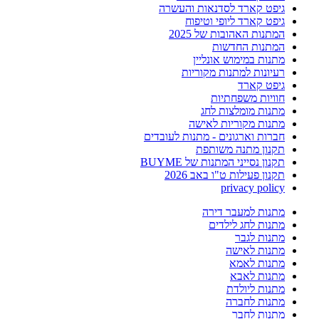
גיפט קארד לסדנאות והעשרה
גיפט קארד ליופי וטיפוח
המתנות האהובות של 2025
המתנות החדשות
מתנות במימוש אונליין
רעיונות למתנות מקוריות
גיפט קארד
חוויות משפחתיות
מתנות מומלצות לחג
מתנות מקוריות לאישה
חברות וארגונים - מתנות לעובדים
תקנון מתנה משותפת
תקנון נסייני המתנות של BUYME
תקנון פעילות ט"ו באב 2026
privacy policy
מתנות למעבר דירה
מתנות לחג לילדים
מתנות לגבר
מתנות לאישה
מתנות לאמא
מתנות לאבא
מתנות ליולדת
מתנות לחברה
מתנות לחבר