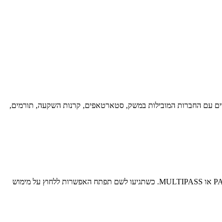
בדים עם החברות המובילות במשק, סטארטאפים, קרנות השקעה, תורמים,
אחרי שבחרתם את הפריטים שהכי עושים לכם טוב בלב, לוחצים על הוספה לסל ואז לתשלום, ממלאים פרטים ומתקדמים לתשלום באמצעות PAYPLUS או MULTIPASS. כשתגיעו לשם תפתח האפשרות ללחוץ על מימוש