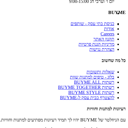
יום ו׳ וערבי חג 9:00-15:00
BUYME
כניסת בתי עסק - שותפים
אודות
Careers
תקנון האתר
מדיניות הגנת פרטיות
הצהרת נגישות
כל מה שחשוב
שאלות ותשובות
בלוג - טיפים למתנות שוות
רשתות BUYME ALL
רשתות BUYME TOGETHER
רשתות BUYME STYLE
להצטרף כבית עסק ל-BUYME
רעיונות למתנות וחוויות
עם הניוזלטר של BUYME יהיו לך תמיד רעיונות מפתיעים למתנות וחוויות.