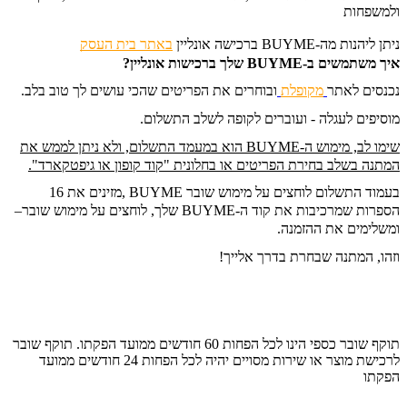
ולמשפחות
ניתן ליהנות מה-BUYME ברכישה אונליין
ב
אתר בית העסק
איך משתמשים ב-BUYME שלך ברכישות אונליין?
נכנסים לאתר
מקופלת
ובוחרים את הפריטים שהכי עושים לך טוב בלב.
מוסיפים לעגלה - ועוברים לקופה לשלב התשלום.
שימו לב, מימוש ה-BUYME הוא במעמד התשלום, ולא ניתן לממש את
המתנה בשלב בחירת הפריטים או בחלונית "קוד קופון או גיפטקארד".
בעמוד התשלום לוחצים על מימוש שובר BUYME ,
מזינים את 16
הספרות שמרכיבות את קוד ה-BUYME שלך, לוחצים על מימוש שובר
–
ומשלימים את ההזמנה.
וזהו, המתנה שבחרת בדרך אלייך!
תוקף שובר כספי הינו לכל הפחות 60 חודשים ממועד הפקתו. תוקף שובר
לרכישת מוצר או שירות מסויים יהיה לכל הפחות 24 חודשים ממועד
הפקתו