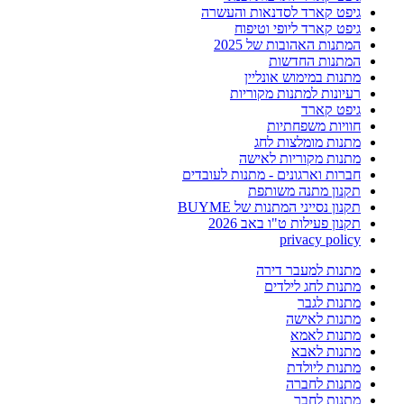
גיפט קארד לסדנאות והעשרה
גיפט קארד ליופי וטיפוח
המתנות האהובות של 2025
המתנות החדשות
מתנות במימוש אונליין
רעיונות למתנות מקוריות
גיפט קארד
חוויות משפחתיות
מתנות מומלצות לחג
מתנות מקוריות לאישה
חברות וארגונים - מתנות לעובדים
תקנון מתנה משותפת
תקנון נסייני המתנות של BUYME
תקנון פעילות ט"ו באב 2026
privacy policy
מתנות למעבר דירה
מתנות לחג לילדים
מתנות לגבר
מתנות לאישה
מתנות לאמא
מתנות לאבא
מתנות ליולדת
מתנות לחברה
מתנות לחבר