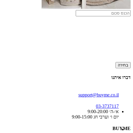
בחירה
דברו איתנו
support@buyme.co.il
03-3737117
א׳-ה׳ 9:00-20:00
יום ו׳ וערבי חג 9:00-15:00
BUYME