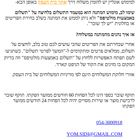
למימוש אונליין יש להזמין משלוח דרך
אתר בית העסק
באופן הבא-
שימו לב, מימוש המתנה הוא במעמד התשלום בלחיצה על "תשלום
באמצעות מולטיפס"
ו
לא ניתן לממש את המתנה בשלב בחירת הפריטים
או בחלונית "יש לך שובר".
אז איך נהנים מהמתנה במשלוח?
אחרי שבחרתם את הפריטים שהכי עושים לכם טוב בלב, לוחצים על
תשלום, ממלאים פרטים ומתקדמים ל-"המשך לפרטי תשלום". כשתגיעו
לשם תפתח האפשרות ללחוץ על "תשלום באמצעות מולטיפס" וזה בדיוק
המקום בו מזינים את הקוד של הגיפט קארד.
אזורי חלוקת המשלוחים הינם לפי מדיניות המשלוחים של בית העסק.
תוקף שובר כספי הינו לכל הפחות 60 חודשים ממועד הפקתו. תוקף שובר
לרכישת מוצר או שירות מסויים יהיה לכל הפחות 24 חודשים ממועד
הפקתו
054-3000918
YOM.SIDI@GMAIL.COM