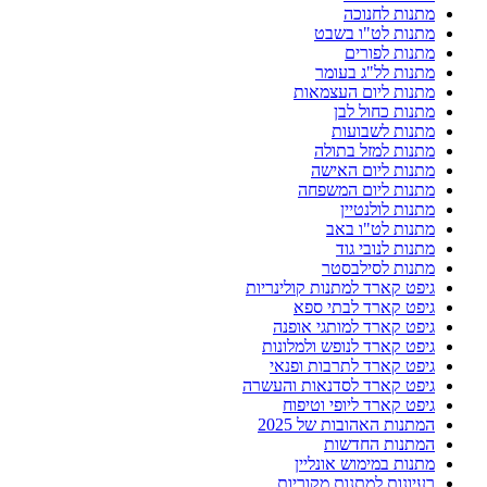
מתנות לחנוכה
מתנות לט"ו בשבט
מתנות לפורים
מתנות לל"ג בעומר
מתנות ליום העצמאות
מתנות כחול לבן
מתנות לשבועות
מתנות למזל בתולה
מתנות ליום האישה
מתנות ליום המשפחה
מתנות לולנטיין
מתנות לט"ו באב
מתנות לנובי גוד
מתנות לסילבסטר
גיפט קארד למתנות קולינריות
גיפט קארד לבתי ספא
גיפט קארד למותגי אופנה
גיפט קארד לנופש ולמלונות
גיפט קארד לתרבות ופנאי
גיפט קארד לסדנאות והעשרה
גיפט קארד ליופי וטיפוח
המתנות האהובות של 2025
המתנות החדשות
מתנות במימוש אונליין
רעיונות למתנות מקוריות