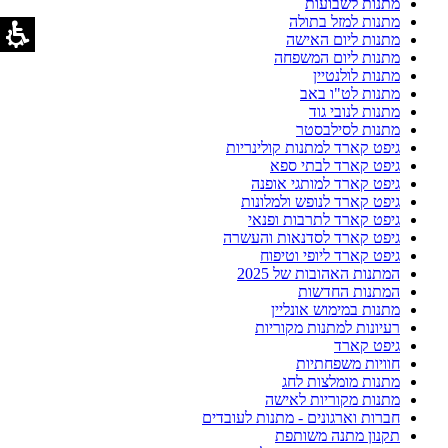
מתנות לשבועות
מתנות למזל בתולה
מתנות ליום האישה
מתנות ליום המשפחה
מתנות לולנטיין
מתנות לט"ו באב
מתנות לנובי גוד
מתנות לסילבסטר
גיפט קארד למתנות קולינריות
גיפט קארד לבתי ספא
גיפט קארד למותגי אופנה
גיפט קארד לנופש ולמלונות
גיפט קארד לתרבות ופנאי
גיפט קארד לסדנאות והעשרה
גיפט קארד ליופי וטיפוח
המתנות האהובות של 2025
המתנות החדשות
מתנות במימוש אונליין
רעיונות למתנות מקוריות
גיפט קארד
חוויות משפחתיות
מתנות מומלצות לחג
מתנות מקוריות לאישה
חברות וארגונים - מתנות לעובדים
תקנון מתנה משותפת