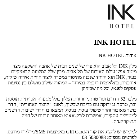
INK HOTEL
אודות INK HOTEL
מלון INK תל אביב הוא פרי של שנים רבות של אהבה והשקעה מצד
מיטב אנשי עולם האירוח של תל אביב. מבין שלל המלונות הבוטיקיים
בעיר, INK הוא היחיד שנבנה מהיסוד במטרה ליצור חוויית אירוח שיקית,
אורבנית, בינלאומית וחכמה במיוחד – המהווה שילוב מושלם בין נסיעות
עסקים לפנאי, וכל מה שביניהן.
מלבד 52 חדרים וסוויטות מרווחות, המלון כולל מסעדה אסייתית תוססת
ובר, טרסת גג ירוקה עם בריכת שכשוך, לאונג' "החצר האחורית", חדר
כושר מאובזר וחדר טיפולי עיסוי. בנוסף, תמצאו בו חדרי ישיבות חדשניים
למטיילים עסקיים, אפשרות לצ'ק-אאוט מאוחר ונוחות של חניה
תת-קרקעית.
למימוש יש להציג את קוד ה-Gift Card באמצעות SMS/מייל/דף מודפס.
לפרטים נוספים: 03-5030088