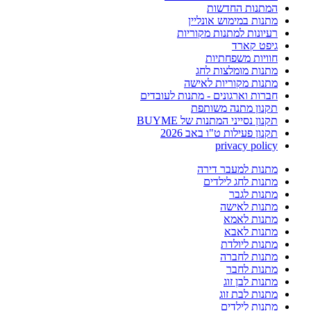
המתנות החדשות
מתנות במימוש אונליין
רעיונות למתנות מקוריות
גיפט קארד
חוויות משפחתיות
מתנות מומלצות לחג
מתנות מקוריות לאישה
חברות וארגונים - מתנות לעובדים
תקנון מתנה משותפת
תקנון נסייני המתנות של BUYME
תקנון פעילות ט"ו באב 2026
privacy policy
מתנות למעבר דירה
מתנות לחג לילדים
מתנות לגבר
מתנות לאישה
מתנות לאמא
מתנות לאבא
מתנות ליולדת
מתנות לחברה
מתנות לחבר
מתנות לבן זוג
מתנות לבת זוג
מתנות לילדים