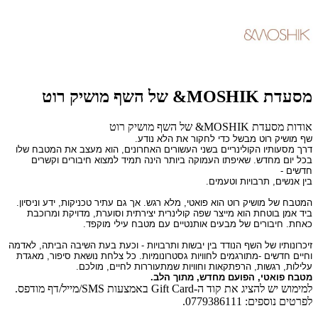
מסעדת MOSHIK& של השף מושיק רוט
אודות מסעדת MOSHIK& של השף מושיק רוט
שף מושיק רוט מבשל כדי לחקור את הלא נודע.
דרך מסעותיו הקולינריים בשני העשורים האחרונים, הוא מעצב את המטבח שלו
בכל יום מחדש. שאיפתו העמוקה ביותר הינה תמיד למצוא חיבורים וקשרים
חדשים -
בין אנשים, תרבויות וטעמים.
המטבח של מושיק רוט הוא פואטי, מלא רגש. אך גם
עתיר טכניקות, ידע וניסיון.
ביד אמן בוטחת הוא מייצר שפה קולינרית יצירתית וסוערת, מדויקת ומרוכבת
כאחת. חיבורים של מבעים אותנטיים עם מטבח עילי מוקפד.
זיכרונותיו של השף הנודד בין יבשות ותרבויות - וכעת בעת השיבה הביתה, לאדמה
וחיים חדשים -
מתורגמים לחוויות גסטרונומיות. כל צלחת נושאת סיפור, מאגדת
עלילות, רגשות, הרפתקאות וחוויות שמתעוררות לחיים, מולכם.
מטבח פואטי, הפועם מחדש, מתוך הלב.
למימוש יש להציג את קוד ה-Gift Card באמצעות SMS/מייל/דף מודפס.
לפרטים נוספים: 0779386111.