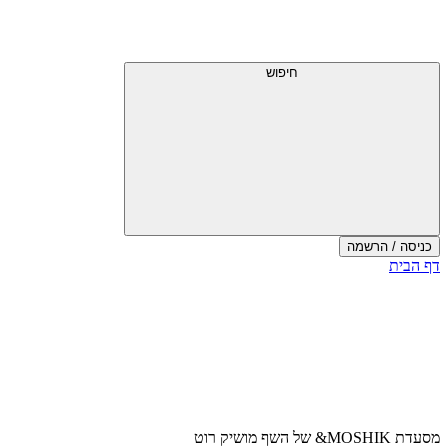
דלג
תפריט
מעל
עליון
תפריט
עליון
חיפוש
כניסה / הרשמה
סוף
דף הבית
אזור
תפריט
עליון
מסעדת MOSHIK& של השף מושיק רוט