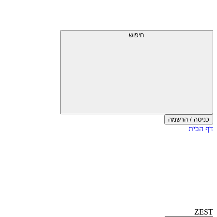
דלג
תפריט
מעל
עליון
תפריט
עליון
חיפוש
כניסה / הרשמה
סוף
דף הבית
אזור
תפריט
עליון
ZEST