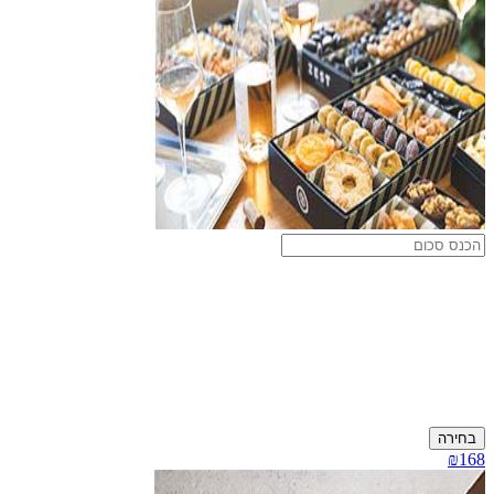
בחירה
₪168