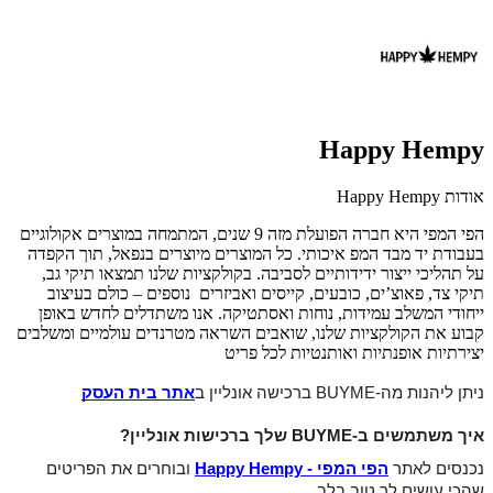
Happy Hempy
אודות Happy Hempy
הפי המפי היא חברה הפועלת מזה 9 שנים, המתמחה במוצרים אקולוגיים
בעבודת יד מבד המפ איכותי. כל המוצרים מיוצרים בנפאל, תוך הקפדה
על תהליכי ייצור ידידותיים לסביבה. בקולקציות שלנו תמצאו תיקי גב,
תיקי צד, פאוצ’ים, כובעים, קייסים ואביזרים נוספים – כולם בעיצוב
ייחודי המשלב עמידות, נוחות ואסתטיקה. אנו משתדלים לחדש באופן
קבוע את הקולקציות שלנו, שואבים השראה מטרנדים עולמיים ומשלבים
יצירתיות אופנתיות ואותנטיות לכל פריט
ניתן ליהנות מה-BUYME ברכישה אונליין ב
אתר בית העסק
איך משתמשים ב-BUYME שלך ברכישות אונליין?
נכנסים לאתר
הפי המפי - Happy Hempy
ובוחרים את הפריטים
שהכי עושים לך טוב בלב.