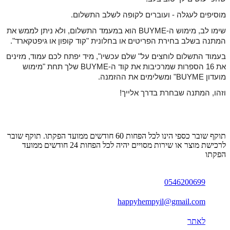
מוסיפים לעגלה - ועוברים לקופה לשלב התשלום.
שימו לב, מימוש ה-BUYME הוא במעמד התשלום, ולא ניתן לממש את
המתנה בשלב בחירת הפריטים או בחלונית "קוד קופון או גיפטקארד".
בעמוד התשלום לוחצים על" שלם עכשיו", מיד יפתח לכם עמוד,
מזינים
את 16 הספרות שמרכיבות את קוד ה-BUYME שלך תחת "מימוש
מועדון BUYME" ו
משלימים את ההזמנה.
וזהו, המתנה שבחרת בדרך אלייך!
תוקף שובר כספי הינו לכל הפחות 60 חודשים ממועד הפקתו. תוקף שובר
לרכישת מוצר או שירות מסויים יהיה לכל הפחות 24 חודשים ממועד
הפקתו
0546200699
happyhempyil@gmail.com
לאתר