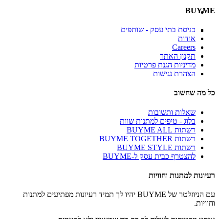
BUYME
כניסת בתי עסק - שותפים
אודות
Careers
תקנון האתר
מדיניות הגנת פרטיות
הצהרת נגישות
כל מה שחשוב
שאלות ותשובות
בלוג - טיפים למתנות שוות
רשתות BUYME ALL
רשתות BUYME TOGETHER
רשתות BUYME STYLE
להצטרף כבית עסק ל-BUYME
רעיונות למתנות וחוויות
עם הניוזלטר של BUYME יהיו לך תמיד רעיונות מפתיעים למתנות
וחוויות.