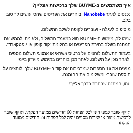
איך משתמשים ב-BUYME שלך ברכישות אונליין?
נכנסים לאתר
Nanobebe
ובוחרים את הפריטים שהכי עושים לך טוב
בלב.
מוסיפים לעגלה - ועוברים לקופה לשלב התשלום.
שימו לב, מימוש ה-BUYME הוא במעמד התשלום, ולא ניתן לממש את
המתנה בשלב בחירת הפריטים או בחלונית "קוד קופון או גיפטקארד".
בעמוד התשלום לוחצים על כרטיס אשראי או אמצעי תשלום נוספים
ולאחר מכן על תשלום. לאחר מכן בוחרים במימוש מועדון ביימי
מזינים את 16 הספרות שמרכיבות את קוד ה-BUYME שלך, לוחצים על
הוספת שובר-
ומשלימים את ההזמנה.
וזהו, המתנה שבחרת בדרך אלייך!
תוקף שובר כספי הינו לכל הפחות 60 חודשים ממועד הפקתו. תוקף שובר
לרכישת מוצר או שירות מסויים יהיה לכל הפחות 24 חודשים ממועד
הפקתו