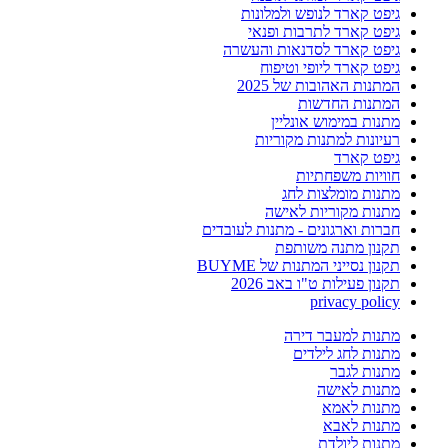
גיפט קארד לנופש ולמלונות
גיפט קארד לתרבות ופנאי
גיפט קארד לסדנאות והעשרה
גיפט קארד ליופי וטיפוח
המתנות האהובות של 2025
המתנות החדשות
מתנות במימוש אונליין
רעיונות למתנות מקוריות
גיפט קארד
חוויות משפחתיות
מתנות מומלצות לחג
מתנות מקוריות לאישה
חברות וארגונים - מתנות לעובדים
תקנון מתנה משותפת
תקנון נסייני המתנות של BUYME
תקנון פעילות ט"ו באב 2026
privacy policy
מתנות למעבר דירה
מתנות לחג לילדים
מתנות לגבר
מתנות לאישה
מתנות לאמא
מתנות לאבא
מתנות ליולדת