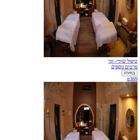
טיפול שוודי- זוגי
פרטים נוספים
בחירה
₪369