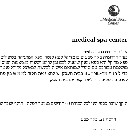
medical spa center
אודות medical spa center
בעיר הדרומית באר שבע שוכן מדיקל ספא סנטר, ספא המתמחה בטיפולים
ספא מדיקל הוא ספא מפנק שיעניק לכם זמן לרוגע ושלווה באמצעות העיסוי
מושלמת עבורכם עם טיפול שמותאם אישית לבקשת המטופל מדיקל סנטר סנ
כדי ליהנות מה-BUYME בבית העסק יש להציג את הקוד למימוש בקופה.
לפרטים נוספים ניתן ליצור קשר עם בית העסק
תוקף שובר כספי הינו לכל הפחות 60 חודשים ממועד הפקתו. תוקף שובר לרכישת מוצר או שירות מסויים יהיה לכל הפחות 24 חודשים ממועד הפקתו
הדסה 21, באר שבע