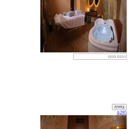
בחירה
₪295