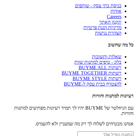
כניסת בתי עסק - שותפים
אודות
Careers
תקנון האתר
מדיניות הגנת פרטיות
הצהרת נגישות
כל מה שחשוב
שאלות ותשובות
בלוג - טיפים למתנות שוות
רשתות BUYME ALL
רשתות BUYME TOGETHER
רשתות BUYME STYLE
להצטרף כבית עסק ל-BUYME
רעיונות למתנות וחוויות
עם הניוזלטר של BUYME יהיו לך תמיד רעיונות מפתיעים למתנות
וחוויות.
אנחנו מבטיחים לשלוח לך רק מה שמעניין ולא להעמיס.