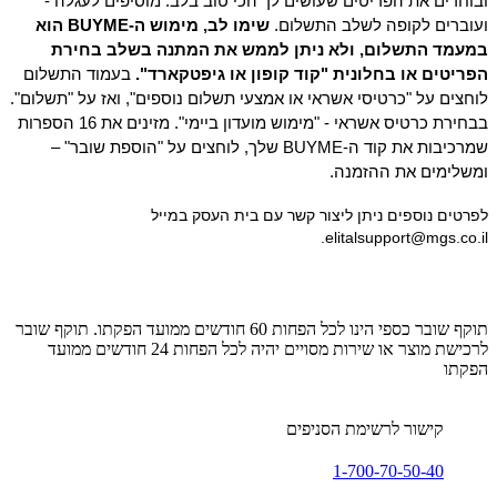
ובוחרים את הפריטים שעושים לך הכי טוב בלב. מוסיפים לעגלה -
ועוברים לקופה לשלב התשלום.
שימו לב, מימוש ה-BUYME הוא
במעמד התשלום, ולא ניתן לממש את המתנה בשלב בחירת
הפריטים או בחלונית "קוד קופון או גיפטקארד".
בעמוד התשלום
לוחצים על "כרטיסי אשראי או אמצעי תשלום נוספים", ואז על "תשלום".
בבחירת כרטיס אשראי - "מימוש מועדון ביימי". מזינים את 16 הספרות
שמרכיבות את קוד ה-BUYME שלך, לוחצים על "הוספת שובר" –
ומשלימים את ההזמנה.
לפרטים נוספים ניתן ליצור קשר עם בית העסק במייל
.
elitalsupport@mgs.co.il
תוקף שובר כספי הינו לכל הפחות 60 חודשים ממועד הפקתו. תוקף שובר
לרכישת מוצר או שירות מסויים יהיה לכל הפחות 24 חודשים ממועד
הפקתו
קישור לרשימת הסניפים
1-700-70-50-40