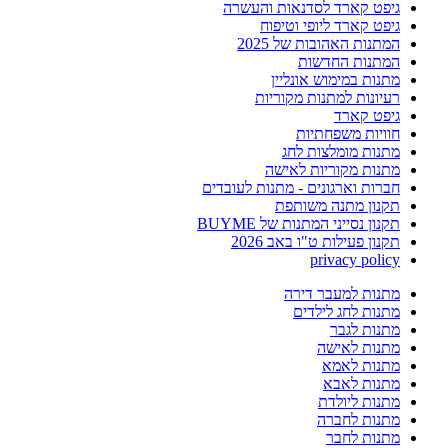
גיפט קארד לסדנאות והעשרה
גיפט קארד ליופי וטיפוח
המתנות האהובות של 2025
המתנות החדשות
מתנות במימוש אונליין
רעיונות למתנות מקוריות
גיפט קארד
חוויות משפחתיות
מתנות מומלצות לחג
מתנות מקוריות לאישה
חברות וארגונים - מתנות לעובדים
תקנון מתנה משותפת
תקנון נסייני המתנות של BUYME
תקנון פעילות ט"ו באב 2026
privacy policy
מתנות למעבר דירה
מתנות לחג לילדים
מתנות לגבר
מתנות לאישה
מתנות לאמא
מתנות לאבא
מתנות ליולדת
מתנות לחברה
מתנות לחבר