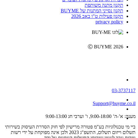
תקנון מתנה משותפת
תקנון נסייני המתנות של BUYME
תקנון פעילות ט"ו באב 2026
privacy policy
Ⓒ BUYME 2026
03-3737117
Support@buyme.co.il
מענה: א’-ה’ 9:00-18:00, ו’ וערבי חג 9:00-13:00
ביי מי טכנולוגיות בע"מ פטורה מרישיון לפי חוק הסדרת העיסוק בשירותי
תשלום וייזום תשלום, התשפ"ג 2023 ולכן אינה מפוקחת על ידי רשות
ניירות ערך לעניין שירותי התשלום הניתנים על ידה