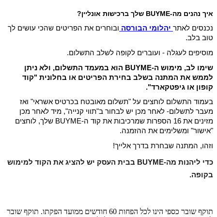
איך נהנים מה-BUYME שלך ברכישות אונליין?
נכנסים לאתר
יהלומי הבורסה
ובוחרים את הפריטים שהכי עושים לך
טוב בלב.
מוסיפים לעגלה - ועוברים לקופה לשלב התשלום.
שימו לב, מימוש ה-BUYME הוא במעמד התשלום, ולא ניתן
לממש את המתנה בשלב בחירת הפריטים או בחלונית "קוד
קופון או גיפטקארד".
בעמוד התשלום לוחצים על "תשלום מאובטח בכרטיס אשראי" ואז
מעבר לתשלום- לאחר מכן יש לבחור ב"תווי קנייה", מיד לאחר מכן
מזינים את 16 הספרות שמרכיבות את קוד ה-BUYME שלך, לוחצים
"אישור" ומשלימים את ההזמנה.
וזהו, המתנה שבחרת בדרך אלייך!
כדי ליהנות מה-BUYME בבית העסק יש להציג את הקוד למימוש
בקופה.
תוקף שובר כספי הינו לכל הפחות 60 חודשים ממועד הפקתו. תוקף שובר