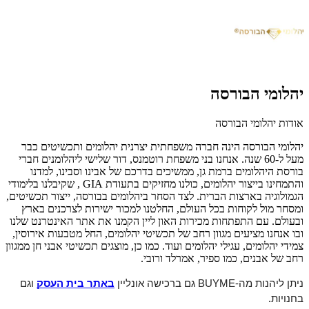
יהלומי הבורסה
אודות יהלומי הבורסה
יהלומי הבורסה הינה חברה משפחתית יצרנית יהלומים ותכשיטים כבר
מעל ל-60 שנה. אנחנו בני משפחת רוטמנס, דור שלישי ליהלומנים חברי
בורסת היהלומים ברמת גן, ממשיכים בדרכם של אבינו וסבינו, למדנו
והתמחינו בייצור יהלומים, כולנו מחזיקים בתעודת GIA , שקיבלנו בלימודי
הגמולוגיה בארצות הברית. לצד הסחר ביהלומים בבורסה, ייצור תכשיטים,
ומסחר מול לקוחות בכל העולם, החלטנו למכור ישירות לצרכנים בארץ
ובעולם. עם התפתחות מכירות האון ליין הקמנו את אתר האינטרנט שלנו
ובו אנחנו מציעים מגוון רחב של תכשיטי יהלומים, החל מטבעות אירוסין,
צמידי יהלומים, עגילי יהלומים ועוד. כמו כן, מוצגים תכשיטי אבני חן ממגוון
רחב של אבנים, כמו ספיר, אמרלד ורובי.
ניתן ליהנות מה-BUYME גם ברכישה אונליין
באתר בית העסק
וגם
בחנויות
.