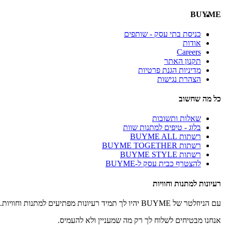
BUYME
כניסת בתי עסק - שותפים
אודות
Careers
תקנון האתר
מדיניות הגנת פרטיות
הצהרת נגישות
כל מה שחשוב
שאלות ותשובות
בלוג - טיפים למתנות שוות
רשתות BUYME ALL
רשתות BUYME TOGETHER
רשתות BUYME STYLE
להצטרף כבית עסק ל-BUYME
רעיונות למתנות וחוויות
עם הניוזלטר של BUYME יהיו לך תמיד רעיונות מפתיעים למתנות וחוויות.
אנחנו מבטיחים לשלוח לך רק מה שמעניין ולא להעמיס.