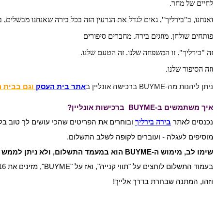
לחיים של מחר.
ואנחנו, ב"בירליך", גאים לגדל את הגרעין הזה בכל בירה שאנחנו מבשלים, ב
פותחים שולחן. מוזגים בירה. מחברים סיפורים
זה "בירליך". זו המשפחה שלנו. זה הטעם שלנו.
וזה הסיפור שלנו.
ניתן ליהנות מה-BUYME ברכישה אונליין ב
אתר בית העסק
וגם בבית 
איך משתמשים ב-BUYME ברכישות אונליין?
ירה בירליך
נכנסים לאתר
ב
ובוחרים את הפריטים שהכי עושים לך טוב בל
מוסיפים לעגלה - ועוברים לקופה לשלב התשלום.
שימו לב, מימוש ה-BUYME הוא במעמד התשלום, ולא ניתן לממש את המתנה בשלב בחירת הפריטים או בחלונית "קוד קופון או גיפטקארד".
בעמוד התשלום לוחצים על "תווי קנייה", ואז על "BUYME", מזינים את 16 הספרות שמרכיבות את קוד ה-BUYME שלך, לוחצים "הוספה" ומשלימים את ההזמנה.
וזהו, המתנה שבחרת בדרך אלייך!