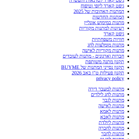
גיפט קארד לסדנאות והעשרה
גיפט קארד ליופי וטיפוח
המתנות האהובות של 2025
המתנות החדשות
מתנות במימוש אונליין
רעיונות למתנות מקוריות
גיפט קארד
חוויות משפחתיות
מתנות מומלצות לחג
מתנות מקוריות לאישה
חברות וארגונים - מתנות לעובדים
תקנון מתנה משותפת
תקנון נסייני המתנות של BUYME
תקנון פעילות ט"ו באב 2026
privacy policy
מתנות למעבר דירה
מתנות לחג לילדים
מתנות לגבר
מתנות לאישה
מתנות לאמא
מתנות לאבא
מתנות ליולדת
מתנות לחברה
מתנות לחבר