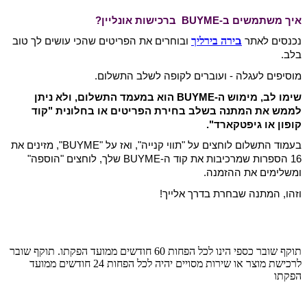
איך משתמשים ב-BUYME ברכישות אונליין?
ירה בירליך
נכנסים לאתר
ב
ובוחרים את הפריטים שהכי עושים לך טוב
בלב.
מוסיפים לעגלה - ועוברים לקופה לשלב התשלום.
שימו לב, מימוש ה-BUYME הוא במעמד התשלום, ולא ניתן
לממש את המתנה בשלב בחירת הפריטים או בחלונית "קוד
קופון או גיפטקארד".
בעמוד התשלום לוחצים על "תווי קנייה", ואז על "BUYME", מזינים את
16 הספרות שמרכיבות את קוד ה-BUYME שלך, לוחצים "הוספה"
ומשלימים את ההזמנה.
וזהו, המתנה שבחרת בדרך אלייך!
תוקף שובר כספי הינו לכל הפחות 60 חודשים ממועד הפקתו. תוקף שובר
לרכישת מוצר או שירות מסויים יהיה לכל הפחות 24 חודשים ממועד
הפקתו