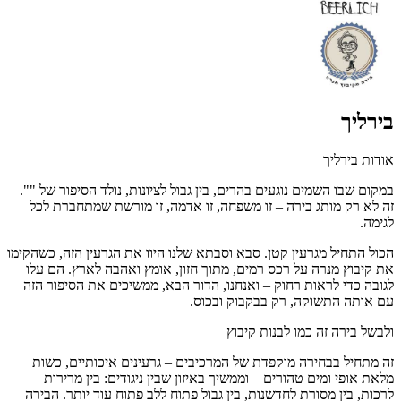
בירליך
אודות בירליך
במקום שבו השמים נוגעים בהרים, בין גבול לציונות, נולד הסיפור של "".
זה לא רק מותג בירה – זו משפחה, זו אדמה, זו מורשת שמתחברת לכל
לגימה.
הכול התחיל מגרעין קטן. סבא וסבתא שלנו היוו את הגרעין הזה, כשהקימו
את קיבוץ מנרה על רכס רמים, מתוך חזון, אומץ ואהבה לארץ. הם עלו
לגובה כדי לראות רחוק – ואנחנו, הדור הבא, ממשיכים את הסיפור הזה
עם אותה התשוקה, רק בבקבוק ובכוס.
ולבשל בירה זה כמו לבנות קיבוץ
זה מתחיל בבחירה מוקפדת של המרכיבים – גרעינים איכותיים, כשות
מלאת אופי ומים טהורים – וממשיך באיזון שבין ניגודים: בין מרירות
לרכות, בין מסורת לחדשנות, בין גבול פתוח ללב פתוח עוד יותר. הבירה