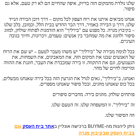
שלנו נולדת מהמקום הזה בדיוק, איפה שהחיים הם לא רק טעם, אלא גם
סיפור.
אנחנו מביאים איתנו את רוח הצפון לכל מקום – דרך דוכן הבירה הנייד
שלנו, דרך גן הבירה באמיר, דרך הבר החדש בבית הלל, וכמובן, בלב שלנו
– בקיבוץ מנרה. כל מפגש עם "בירליך" הוא הזדמנות לפתוח שולחן, למזוג
סיפור ולחגוג את מה שמחבר בין אנשים: טעמים, זיכרונות, וחיוך בגובה
העיניים.
בכל לגימה מבירה של "בירליך" יש משהו מעבר לטעם – יש שם את הרוח
של האנשים שבנו את המקום הזה, את המאבקים, את השמחות, את
הגעגועים, וגם את התקווה. זו בירה שמכבדת את העבר, חוגגת את ההווה
ומרימה לחיים של מחר.
ואנחנו, ב"בירליך", גאים לגדל את הגרעין הזה בכל בירה שאנחנו מבשלים,
בכל כוס שאנחנו מוזגים, ובכל סיפור שאנחנו מספרים.
פותחים שולחן. מוזגים בירה. מחברים סיפורים
זה "בירליך". זו המשפחה שלנו. זה הטעם שלנו.
וזה הסיפור שלנו.
ניתן ליהנות מה-BUYME ברכישה אונליין ב
אתר בית העסק
וגם
בבית העסק שבקיבוץ מנרה