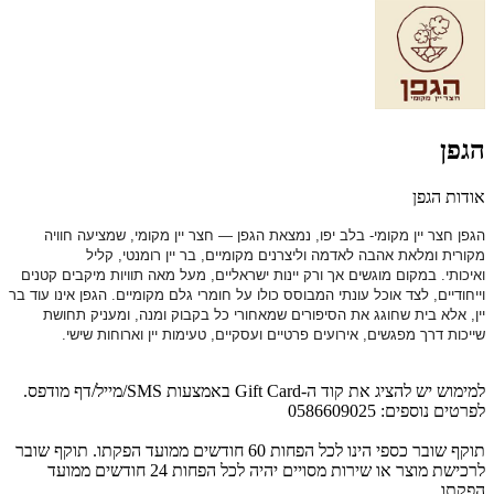
הגפן
אודות הגפן
הגפן חצר יין מקומי-
בלב יפו, נמצאת הגפן — חצר יין מקומי, שמציעה חוויה
מקורית ומלאת אהבה לאדמה וליצרנים מקומיים,
בר יין רומנטי, קליל
ואיכותי.
במקום מוגשים אך ורק יינות ישראליים, מעל מאה תוויות מיקבים קטנים
וייחודיים, לצד אוכל עונתי המבוסס כולו על חומרי גלם מקומיים. הגפן אינו עוד בר
יין, אלא בית שחוגג את הסיפורים שמאחורי כל בקבוק ומנה, ומעניק תחושת
שייכות דרך מפגשים, אירועים פרטיים ועסקיים, טעימות יין וארוחות שישי.
למימוש יש להציג את קוד ה-Gift Card באמצעות SMS/מייל/דף מודפס.
לפרטים נוספים: 0586609025
תוקף שובר כספי הינו לכל הפחות 60 חודשים ממועד הפקתו. תוקף שובר
לרכישת מוצר או שירות מסויים יהיה לכל הפחות 24 חודשים ממועד
הפקתו