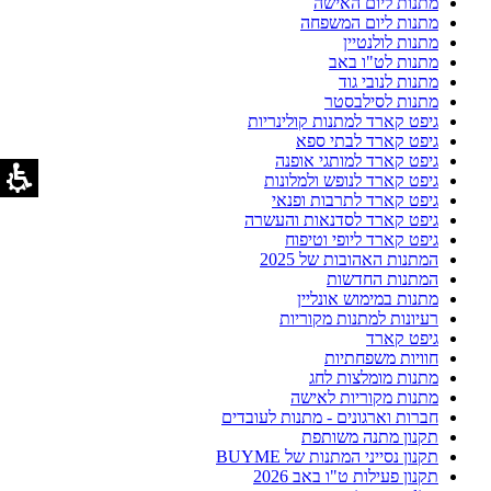
מתנות ליום האישה
מתנות ליום המשפחה
מתנות לולנטיין
מתנות לט"ו באב
מתנות לנובי גוד
מתנות לסילבסטר
גיפט קארד למתנות קולינריות
גיפט קארד לבתי ספא
גיפט קארד למותגי אופנה
גיפט קארד לנופש ולמלונות
גיפט קארד לתרבות ופנאי
גיפט קארד לסדנאות והעשרה
גיפט קארד ליופי וטיפוח
המתנות האהובות של 2025
המתנות החדשות
מתנות במימוש אונליין
רעיונות למתנות מקוריות
גיפט קארד
חוויות משפחתיות
מתנות מומלצות לחג
מתנות מקוריות לאישה
חברות וארגונים - מתנות לעובדים
תקנון מתנה משותפת
תקנון נסייני המתנות של BUYME
תקנון פעילות ט"ו באב 2026