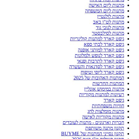
מתנות ליום האישה
מתנות ליום המשפחה
מתנות לולנטיין
מתנות לט"ו באב
מתנות לנובי גוד
מתנות לסילבסטר
גיפט קארד למתנות קולינריות
גיפט קארד לבתי ספא
גיפט קארד למותגי אופנה
גיפט קארד לנופש ולמלונות
גיפט קארד לתרבות ופנאי
גיפט קארד לסדנאות והעשרה
גיפט קארד ליופי וטיפוח
המתנות האהובות של 2025
המתנות החדשות
מתנות במימוש אונליין
רעיונות למתנות מקוריות
גיפט קארד
חוויות משפחתיות
מתנות מומלצות לחג
מתנות מקוריות לאישה
חברות וארגונים - מתנות לעובדים
תקנון מתנה משותפת
תקנון נסייני המתנות של BUYME