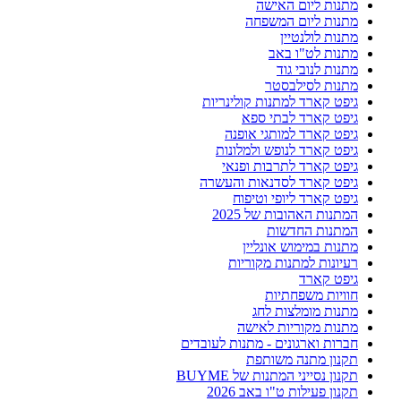
מתנות ליום האישה
מתנות ליום המשפחה
מתנות לולנטיין
מתנות לט"ו באב
מתנות לנובי גוד
מתנות לסילבסטר
גיפט קארד למתנות קולינריות
גיפט קארד לבתי ספא
גיפט קארד למותגי אופנה
גיפט קארד לנופש ולמלונות
גיפט קארד לתרבות ופנאי
גיפט קארד לסדנאות והעשרה
גיפט קארד ליופי וטיפוח
המתנות האהובות של 2025
המתנות החדשות
מתנות במימוש אונליין
רעיונות למתנות מקוריות
גיפט קארד
חוויות משפחתיות
מתנות מומלצות לחג
מתנות מקוריות לאישה
חברות וארגונים - מתנות לעובדים
תקנון מתנה משותפת
תקנון נסייני המתנות של BUYME
תקנון פעילות ט"ו באב 2026