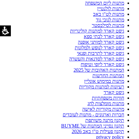
מתנות ליום המשפחה
מתנות לולנטיין
מתנות לט"ו באב
מתנות לנובי גוד
מתנות לסילבסטר
גיפט קארד למתנות קולינריות
גיפט קארד לבתי ספא
גיפט קארד למותגי אופנה
גיפט קארד לנופש ולמלונות
גיפט קארד לתרבות ופנאי
גיפט קארד לסדנאות והעשרה
גיפט קארד ליופי וטיפוח
המתנות האהובות של 2025
המתנות החדשות
מתנות במימוש אונליין
רעיונות למתנות מקוריות
גיפט קארד
חוויות משפחתיות
מתנות מומלצות לחג
מתנות מקוריות לאישה
חברות וארגונים - מתנות לעובדים
תקנון מתנה משותפת
תקנון נסייני המתנות של BUYME
תקנון פעילות ט"ו באב 2026
privacy policy