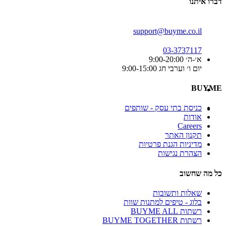
דברו איתנו
support@buyme.co.il
03-3737117
א׳-ה׳ 9:00-20:00
יום ו׳ וערבי חג 9:00-15:00
BUYME
כניסת בתי עסק - שותפים
אודות
Careers
תקנון האתר
מדיניות הגנת פרטיות
הצהרת נגישות
כל מה שחשוב
שאלות ותשובות
בלוג - טיפים למתנות שוות
רשתות BUYME ALL
רשתות BUYME TOGETHER