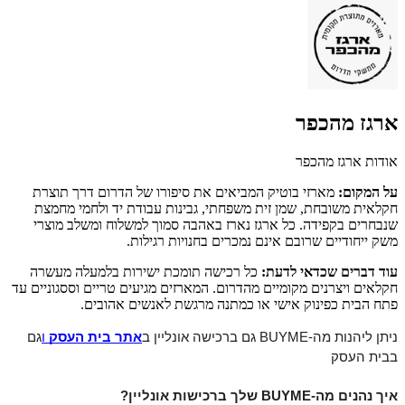
ארגז מהכפר
אודות ארגז מהכפר
על המקום:
מארזי בוטיק המביאים את סיפורו של הדרום דרך תוצרת
חקלאית משובחת, שמן זית משפחתי, גבינות עבודת יד ולחמי מחמצת
שנבחרים בקפידה. כל ארגז נארז באהבה סמוך למשלוח ומשלב מוצרי
משק ייחודיים שרובם אינם נמכרים בחנויות רגילות.
עוד דברים שכדאי לדעת:
כל רכישה תומכת ישירות בלמעלה מעשרה
חקלאים ויצרנים מקומיים מהדרום. המארזים מגיעים טריים וססגוניים עד
פתח הבית כפינוק אישי או כמתנה מרגשת לאנשים אהובים.
ניתן ליהנות מה-BUYME גם ברכישה אונליין ב
אתר בית העסק
ו
גם
בבית העסק
איך נהנים מה-BUYME שלך ברכישות אונליין?