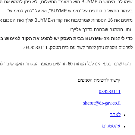
שימו לב, מימוש ה-BUYME הוא במעמד התשלום, ולא ניתן לממש את המתנה בשלב בחירת הפריטים או בחלונית "קוד קופון או גיפטקארד".
בעמוד התשלום לוחצים על "מימוש BUYME", ואז על "לחץ למימוש".
מזינים את 16 הספרות שמרכיבות את קוד ה-BUYME שלך ואת הסכום אותו נרצה לממש, לוחצים "ממש שובר" 
וזהו, המתנה שבחרת בדרך אלייך!
כדי ליהנות מה-BUYME בבית העסק יש להציג את הקוד למימוש בקופה.
לפרטים נוספים ניתן ליצור קשר עם בית העסק: 03-9533111.
תוקף שובר כספי הינו לכל הפחות 60 חודשים ממועד הפקתו. תוקף שובר לרכישת מוצר או שירות מסויים יהיה לכל הפחות 24 חודשים ממועד הפקתו
קישור לרשימת הסניפים
039533111
sherut@dr-gav.co.il
לאתר
אינסטגרם