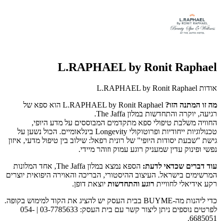
L.RAPHAEL by Ronit Raphael
אודות L.RAPHAEL by Ronit Raphael
מה זו המתנה הזו?
L.RAPHAEL by Ronit Raphael הוא ספא של
רגיעה, יוקרה והתחדשות במלון The Jaffa.
החוויה משלבת טיפולי ספא מתקדמים המבוססים על מדע היופי,
טכנולוגיות ייחודיות ופרוטוקולי Longevity בינלאומיים. הכול נשען על
גישת "שבעת יסודות היופי" של רונית רפאל: שילוב בין טיפול מדעי, איזון
נפשי ופינוק עדין שמעניק רוגע עמוק וזוהר מיידי.
עוד דברים שכדאי לדעת:
הספא נמצא במלון The Jaffa, אחד המלונות
המרשימים בישראל. העיצוב ההיסטורי, הבריכה והאוירה היפואית יוצרים
רקע אידיאלי לחוויית
רוגע והתחדשות
יוצאת דופן.
כדי ליהנות מה-BUYME בבית העסק יש להציג את הקוד למימוש בקופה.
לפרטים נוספים ניתן ליצור קשר עם בית העסק: 03-7785633 | 054-
6685051.