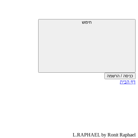
דלג
תפריט
מעל
עליון
תפריט
עליון
חיפוש
כניסה / הרשמה
סוף
דף הבית
אזור
תפריט
עליון
L.RAPHAEL by Ronit Raphael