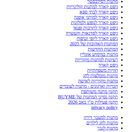
מתנות לסילבסטר
גיפט קארד למתנות קולינריות
גיפט קארד לבתי ספא
גיפט קארד למותגי אופנה
גיפט קארד לנופש ולמלונות
גיפט קארד לתרבות ופנאי
גיפט קארד לסדנאות והעשרה
גיפט קארד ליופי וטיפוח
המתנות האהובות של 2025
המתנות החדשות
מתנות במימוש אונליין
רעיונות למתנות מקוריות
גיפט קארד
חוויות משפחתיות
מתנות מומלצות לחג
מתנות מקוריות לאישה
חברות וארגונים - מתנות לעובדים
תקנון מתנה משותפת
תקנון נסייני המתנות של BUYME
תקנון פעילות ט"ו באב 2026
privacy policy
מתנות למעבר דירה
מתנות לחג לילדים
מתנות לגבר