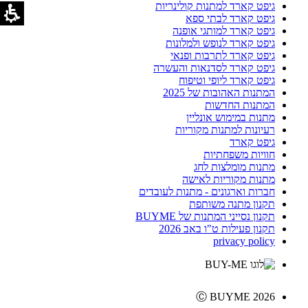
גיפט קארד למתנות קולינריות
גיפט קארד לבתי ספא
גיפט קארד למותגי אופנה
גיפט קארד לנופש ולמלונות
גיפט קארד לתרבות ופנאי
גיפט קארד לסדנאות והעשרה
גיפט קארד ליופי וטיפוח
המתנות האהובות של 2025
המתנות החדשות
מתנות במימוש אונליין
רעיונות למתנות מקוריות
גיפט קארד
חוויות משפחתיות
מתנות מומלצות לחג
מתנות מקוריות לאישה
חברות וארגונים - מתנות לעובדים
תקנון מתנה משותפת
תקנון נסייני המתנות של BUYME
תקנון פעילות ט"ו באב 2026
privacy policy
Ⓒ BUYME 2026