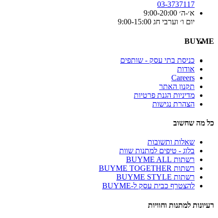
03-3737117
א׳-ה׳ 9:00-20:00
יום ו׳ וערבי חג 9:00-15:00
BUYME
כניסת בתי עסק - שותפים
אודות
Careers
תקנון האתר
מדיניות הגנת פרטיות
הצהרת נגישות
כל מה שחשוב
שאלות ותשובות
בלוג - טיפים למתנות שוות
רשתות BUYME ALL
רשתות BUYME TOGETHER
רשתות BUYME STYLE
להצטרף כבית עסק ל-BUYME
רעיונות למתנות וחוויות