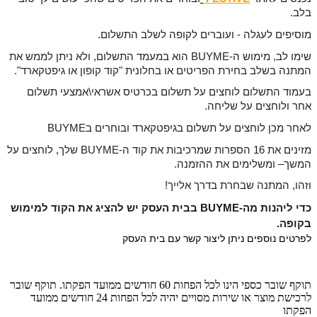
בלב.
מוסיפים לעגלה - ועוברים לקופה לשלב התשלום.
שימו לב, מימוש ה-BUYME הוא במעמד התשלום, ולא ניתן לממש את 
המתנה בשלב בחירת הפריטים או בחלונית "קוד קופון או גיפטקארד".
בעמוד התשלום לוחצים על תשלום בכרטיס אשראי\אמצעי תשלום 
אחר ולוחצים על שליחה.
לאחר מכן לוחצים על תשלום בגיפטקארד ובוחרים בBUYME 
מזינים את 16 הספרות שמרכיבות את קוד ה-BUYME שלך, לוחצים על 
המשך
– ומשלימים את ההזמנה.
וזהו, המתנה שבחרת בדרך אלייך!
כדי ליהנות מה-BUYME בבית העסק יש להציג את הקוד למימוש 
בקופה. 
לפרטים נוספים ניתן ליצור קשר עם בית העסק
תוקף שובר כספי הינו לכל הפחות 60 חודשים ממועד הפקתו. תוקף שובר
לרכישת מוצר או שירות מסויים יהיה לכל הפחות 24 חודשים ממועד
הפקתו