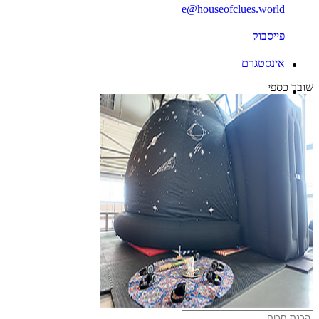
e@houseofclues.world
פייסבוק
אינסטגרם
שובר כספי