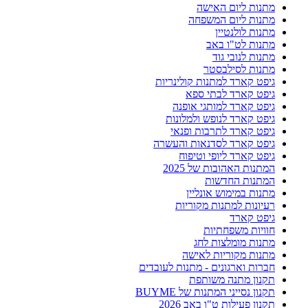
מתנות ליום האישה
מתנות ליום המשפחה
מתנות לולנטיין
מתנות לט"ו באב
מתנות לנובי גוד
מתנות לסילבסטר
גיפט קארד למתנות קולינריות
גיפט קארד לבתי ספא
גיפט קארד למותגי אופנה
גיפט קארד לנופש ולמלונות
גיפט קארד לתרבות ופנאי
גיפט קארד לסדנאות והעשרה
גיפט קארד ליופי וטיפוח
המתנות האהובות של 2025
המתנות החדשות
מתנות במימוש אונליין
רעיונות למתנות מקוריות
גיפט קארד
חוויות משפחתיות
מתנות מומלצות לחג
מתנות מקוריות לאישה
חברות וארגונים - מתנות לעובדים
תקנון מתנה משותפת
תקנון נסייני המתנות של BUYME
תקנון פעילות ט"ו באב 2026