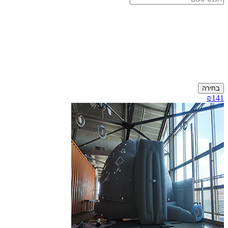
בחירה
₪141