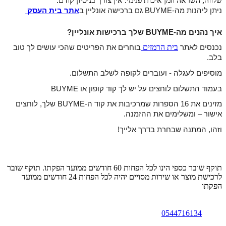
שלווה, השראה וזמן איכות פנימי. אין צורך בניסיון קודם.
ניתן ליהנות מה-BUYME גם ברכישה אונליין ב
אתר בית העסק
איך נהנים מה-BUYME שלך ברכישות אונליין? 
בית הרמזים
נכנסים לאתר 
בוחרים את הפריטים שהכי עושים לך טוב 
בלב.
מוסיפים לעגלה - ועוברים לקופה לשלב התשלום.
בעמוד התשלום לוחצים על יש לך קוד קופון או BUYME 

מזינים את 16 הספרות שמרכיבות את קוד ה-BUYME שלך, לוחצים 
אישור 
– ומשלימים את ההזמנה.
וזהו, המתנה שבחרת בדרך אלייך!
תוקף שובר כספי הינו לכל הפחות 60 חודשים ממועד הפקתו. תוקף שובר
לרכישת מוצר או שירות מסויים יהיה לכל הפחות 24 חודשים ממועד
הפקתו
0544716134