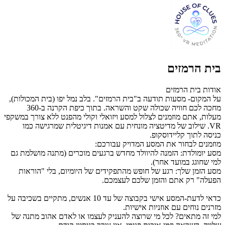
בית הרמזים
אודות בית הרמזים
​על המקום- מסעות תודעה ב"בית הרמזים". בלב נמל יפו (בית המכולות),
מחכה לכם חוויה שכולה שקט והשראה. בתוך כיפת הקרנה ב-360
מעלות, אתם מוזמנים לצלול למסע ויזואלי וקולי מהפנט ללא צורך במשקפי
VR. שילוב של מדיטציה מונחית עם אמנות דיגיטלית שמרגישה כמו
כניסה לתוך קליידוסקופ.
מוזמנים לבחור את המסע המדויק עבורכם:
​מסע יומולדת: הזמנה להיוולד מחדש ברגעים מוכרים (מתנה מושלמת גם
למי שחוגג במועד אחר).
מסע הזמן שלך: רגע של חופש מהתפקידים של היומיום, בלי "הוראות
הפעלה" רק אתם והזמן שלכם לעצמכם.
​כדאי לדעת-​המסע אישי בקבוצה של עד 10 אנשים, מתקיים בשכיבה על
מזרנים נוחים עם אוזניות אישיות.
​למי זה מתאים? לכל מי שרוצה להעניק לעצמו או לאדם אהוב מתנה של