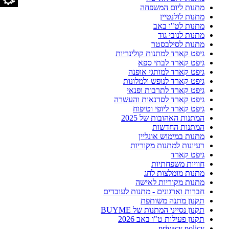
מתנות ליום המשפחה
מתנות לולנטיין
מתנות לט"ו באב
מתנות לנובי גוד
מתנות לסילבסטר
גיפט קארד למתנות קולינריות
גיפט קארד לבתי ספא
גיפט קארד למותגי אופנה
גיפט קארד לנופש ולמלונות
גיפט קארד לתרבות ופנאי
גיפט קארד לסדנאות והעשרה
גיפט קארד ליופי וטיפוח
המתנות האהובות של 2025
המתנות החדשות
מתנות במימוש אונליין
רעיונות למתנות מקוריות
גיפט קארד
חוויות משפחתיות
מתנות מומלצות לחג
מתנות מקוריות לאישה
חברות וארגונים - מתנות לעובדים
תקנון מתנה משותפת
תקנון נסייני המתנות של BUYME
תקנון פעילות ט"ו באב 2026
privacy policy