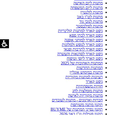
מתנות ליום האישה
מתנות ליום המשפחה
מתנות לולנטיין
מתנות לט"ו באב
מתנות לנובי גוד
מתנות לסילבסטר
גיפט קארד למתנות קולינריות
גיפט קארד לבתי ספא
גיפט קארד למותגי אופנה
גיפט קארד לנופש ולמלונות
גיפט קארד לתרבות ופנאי
גיפט קארד לסדנאות והעשרה
גיפט קארד ליופי וטיפוח
המתנות האהובות של 2025
המתנות החדשות
מתנות במימוש אונליין
רעיונות למתנות מקוריות
גיפט קארד
חוויות משפחתיות
מתנות מומלצות לחג
מתנות מקוריות לאישה
חברות וארגונים - מתנות לעובדים
תקנון מתנה משותפת
תקנון נסייני המתנות של BUYME
תקנון פעילות ט"ו באב 2026