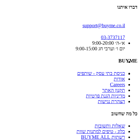
דברו איתנו
support@buyme.co.il
03-3737117
א׳-ה׳ 9:00-20:00
יום ו׳ וערבי חג 9:00-15:00
BUYME
כניסת בתי עסק - שותפים
אודות
Careers
תקנון האתר
מדיניות הגנת פרטיות
הצהרת נגישות
כל מה שחשוב
שאלות ותשובות
בלוג - טיפים למתנות שוות
רשתות BUYME ALL