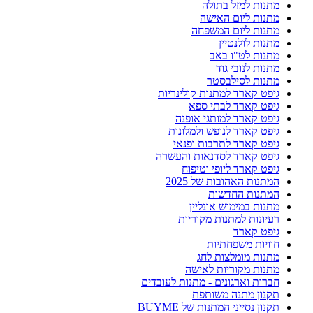
מתנות למזל בתולה
מתנות ליום האישה
מתנות ליום המשפחה
מתנות לולנטיין
מתנות לט"ו באב
מתנות לנובי גוד
מתנות לסילבסטר
גיפט קארד למתנות קולינריות
גיפט קארד לבתי ספא
גיפט קארד למותגי אופנה
גיפט קארד לנופש ולמלונות
גיפט קארד לתרבות ופנאי
גיפט קארד לסדנאות והעשרה
גיפט קארד ליופי וטיפוח
המתנות האהובות של 2025
המתנות החדשות
מתנות במימוש אונליין
רעיונות למתנות מקוריות
גיפט קארד
חוויות משפחתיות
מתנות מומלצות לחג
מתנות מקוריות לאישה
חברות וארגונים - מתנות לעובדים
תקנון מתנה משותפת
תקנון נסייני המתנות של BUYME