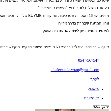
שימו לב, מימוש ה-BUYME הוא במעמד התשלום, ולא ניתן לממש את המתנה בשלב בחירת הפריטים או בחלונית "יש לך קוד קופון".
בעמוד התשלום לוחצים על "מימוש גיפטקארד".
מזינים את 16 הספרות שמרכיבות את קוד ה-BUYME שלך, לוחצים הוספה
וזהו, המתנה שבחרת בדרך אלייך!
לפרטים נוספים ניתן ליצור קשר עם בית העסק
תוקף שובר כספי הינו לכל הפחות 60 חודשים ממועד הפקתו. תוקף שובר לרכישת מוצר או שירות מסויים יהיה לכל הפחות 24 חודשים ממועד הפקתו
054-7567547
inhaleexhale.wrap@gmail.com
לאתר
פייסבוק
אינסטגרם
שובר כספי