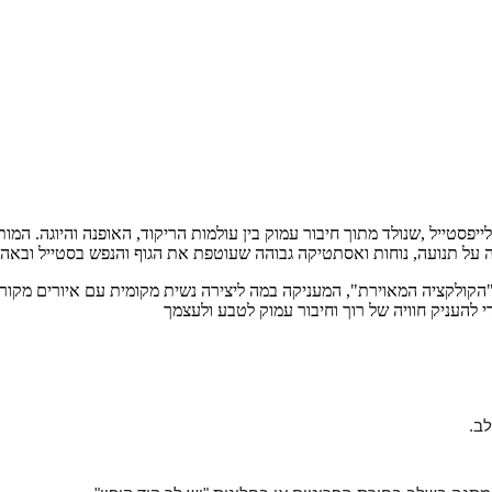
קורית מבית inhale exhale, מותג יוגה ולייפסטייל ,שנולד מתוך חיבור עמוק בין עולמות הריקוד, 
ה על תנועה, נוחות ואסתטיקה גבוהה שעוטפת את הגוף והנפש בסטייל ובאה
 להעניק חוויה של רוך וחיבור עמוק לטבע ולעצמך
ב.