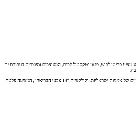
האופנה והיוגה. המותג מציע פריטי לבוש, פנאי וטקסטיל לבית, המעוצבים ומיוצרים בעבודת יד
בה.
בלב המותג עומדות שתי קולקציות דגל ייחודיות: "הקולקציה המאוירת", המעניקה במה ליצירה נשית מקומית עם איורים מקוריים של אמניות ישראליות, וקולקציית "14 צבעי הבריאה", המציעה פלטת