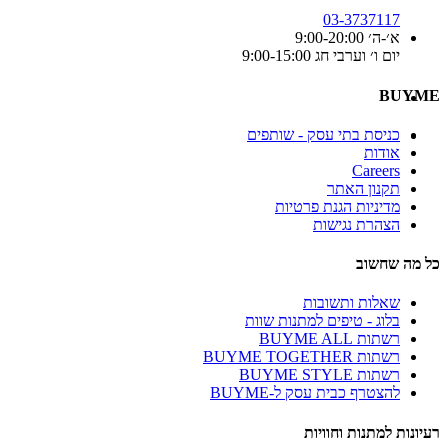
03-3737117
א׳-ה׳ 9:00-20:00
יום ו׳ וערבי חג 9:00-15:00
BUYME
כניסת בתי עסק - שותפים
אודות
Careers
תקנון האתר
מדיניות הגנת פרטיות
הצהרת נגישות
כל מה שחשוב
שאלות ותשובות
בלוג - טיפים למתנות שוות
רשתות BUYME ALL
רשתות BUYME TOGETHER
רשתות BUYME STYLE
להצטרף כבית עסק ל-BUYME
רעיונות למתנות וחוויות