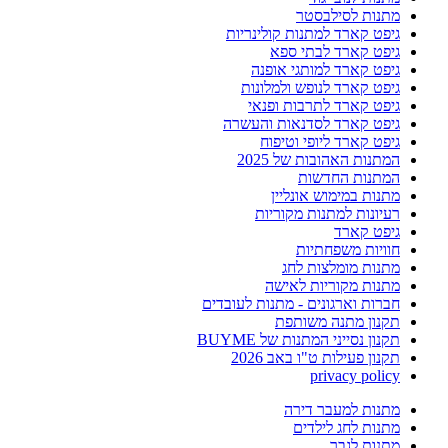
מתנות לסילבסטר
גיפט קארד למתנות קולינריות
גיפט קארד לבתי ספא
גיפט קארד למותגי אופנה
גיפט קארד לנופש ולמלונות
גיפט קארד לתרבות ופנאי
גיפט קארד לסדנאות והעשרה
גיפט קארד ליופי וטיפוח
המתנות האהובות של 2025
המתנות החדשות
מתנות במימוש אונליין
רעיונות למתנות מקוריות
גיפט קארד
חוויות משפחתיות
מתנות מומלצות לחג
מתנות מקוריות לאישה
חברות וארגונים - מתנות לעובדים
תקנון מתנה משותפת
תקנון נסייני המתנות של BUYME
תקנון פעילות ט"ו באב 2026
privacy policy
מתנות למעבר דירה
מתנות לחג לילדים
מתנות לגבר