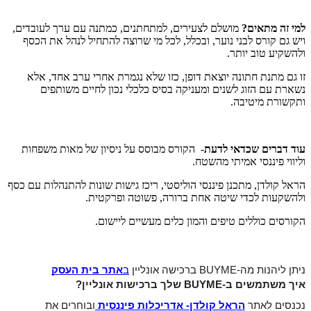
למי זה מתאים?
מושלם לצעירים, למתחתנים, כמתנה עם ערך לעובדים,
ויש גם קורס לבני נוער, ובכלל, לכל מי שרוצה להתחיל לנהל את הכסף
ולהשקיע טוב יותר.
זו גם מתנת חתונה יוצאת דופן, כזו שלא נגמרת אחרי ערב אחד, אלא
נשארת עם הזוג לשנים ומעניקה בסיס כלכלי נכון לחיים משותפים
ותקשורת מיטיבה.
עוד דברים שכדאי לדעת
- הקורס מבוסס על ניסיון של מאות משפחות
וליווי פיננסי אמיתי מהשטח.
הראל קולדן, מתכנן פיננסי הוליסטי, ריכז גישות שונות להתנהלות עם כסף
ולהשקעות לכדי שיטה אחת ברורה, פשוטה ופרקטית.
הקורסים כוללים טיפים והמון כלים מעשיים ליישום.
ניתן ליהנות מה-BUYME ברכישה אונליין
ב
אתר בית העסק
איך משתמשים ב-BUYME שלך ברכישות אונליין?
נכנסים לאתר
הראל קולדן- אדריכלות פיננסית
ובוחרים את