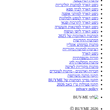
מתנות לסילבסטר
גיפט קארד למתנות קולינריות
גיפט קארד לבתי ספא
גיפט קארד למותגי אופנה
גיפט קארד לנופש ולמלונות
גיפט קארד לתרבות ופנאי
גיפט קארד לסדנאות והעשרה
גיפט קארד ליופי וטיפוח
המתנות האהובות של 2025
המתנות החדשות
מתנות במימוש אונליין
רעיונות למתנות מקוריות
גיפט קארד
חוויות משפחתיות
מתנות מומלצות לחג
מתנות מקוריות לאישה
חברות וארגונים - מתנות לעובדים
תקנון מתנה משותפת
תקנון נסייני המתנות של BUYME
תקנון פעילות ט"ו באב 2026
privacy policy
Ⓒ BUYME 2026