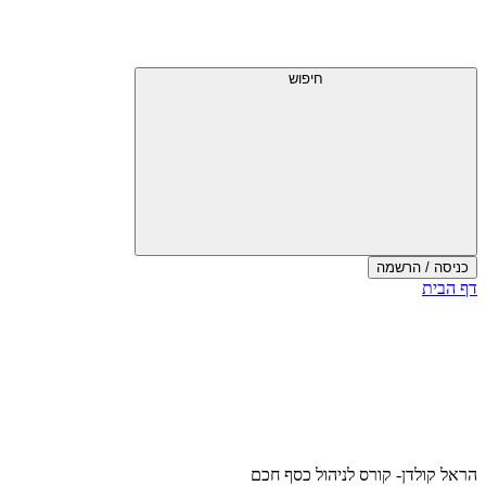
דלג
תפריט
מעל
עליון
תפריט
עליון
חיפוש
כניסה / הרשמה
סוף
דף הבית
אזור
תפריט
עליון
הראל קולדן- קורס לניהול כסף חכם