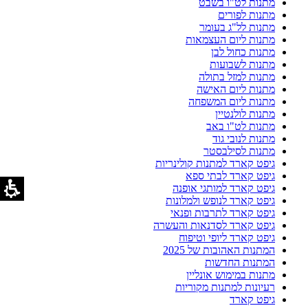
מתנות לט"ו בשבט
מתנות לפורים
מתנות לל"ג בעומר
מתנות ליום העצמאות
מתנות כחול לבן
מתנות לשבועות
מתנות למזל בתולה
מתנות ליום האישה
מתנות ליום המשפחה
מתנות לולנטיין
מתנות לט"ו באב
מתנות לנובי גוד
מתנות לסילבסטר
גיפט קארד למתנות קולינריות
גיפט קארד לבתי ספא
גיפט קארד למותגי אופנה
גיפט קארד לנופש ולמלונות
גיפט קארד לתרבות ופנאי
גיפט קארד לסדנאות והעשרה
גיפט קארד ליופי וטיפוח
המתנות האהובות של 2025
המתנות החדשות
מתנות במימוש אונליין
רעיונות למתנות מקוריות
גיפט קארד