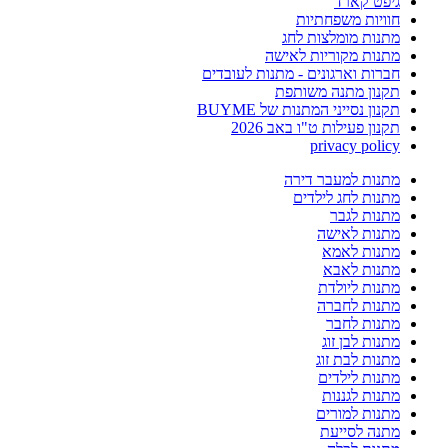
גיפט קארד
חוויות משפחתיות
מתנות מומלצות לחג
מתנות מקוריות לאישה
חברות וארגונים - מתנות לעובדים
תקנון מתנה משותפת
תקנון נסייני המתנות של BUYME
תקנון פעילות ט"ו באב 2026
privacy policy
מתנות למעבר דירה
מתנות לחג לילדים
מתנות לגבר
מתנות לאישה
מתנות לאמא
מתנות לאבא
מתנות ליולדת
מתנות לחברה
מתנות לחבר
מתנות לבן זוג
מתנות לבת זוג
מתנות לילדים
מתנות לגננות
מתנות למורים
מתנה לסייעת