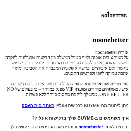
noonebetter
אודות noonebetter
על המותג:
בית אופנה ולייף סטייל המשלב בין חדשנות טכנולוגית ליוקרה
נגישה. המותג יוצר קולקציות פרימיום במהדורות מוגבלות תוך שימוש
בחומרי גלם איכותיים ובגישה אקולוגית המכבדת את הסביבה, מתוך
אהבה עמוקה ליופי ולפרטים הקטנים.
עוד דברים שכדאי לדעת:
החוויה הקולינרית של המותג כוללת שירות
אישי, משלוחים מהירים ומועדון VIP מפנק במיוחד – כי בעולם של NO
ONE BETTER, מגיע לך ליהנות מהטוב ביותר ללא פשרות.
ניתן ליהנות מה-BUYME ברכישה אונליין 
ב
אתר בית העסק
איך משתמשים ב-BUYME שלך ברכישות אונליין?
נכנסים לאתר
noonebetter
ובוחרים את הפריטים שהכי עושים לך 