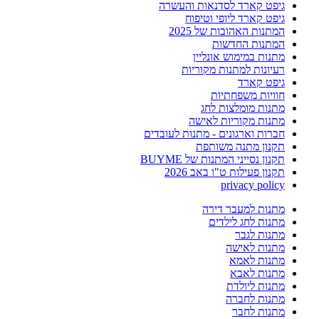
גיפט קארד לסדנאות והעשרה
גיפט קארד ליופי וטיפוח
המתנות האהובות של 2025
המתנות החדשות
מתנות במימוש אונליין
רעיונות למתנות מקוריות
גיפט קארד
חוויות משפחתיות
מתנות מומלצות לחג
מתנות מקוריות לאישה
חברות וארגונים - מתנות לעובדים
תקנון מתנה משותפת
תקנון נסייני המתנות של BUYME
תקנון פעילות ט"ו באב 2026
privacy policy
מתנות למעבר דירה
מתנות לחג לילדים
מתנות לגבר
מתנות לאישה
מתנות לאמא
מתנות לאבא
מתנות ליולדת
מתנות לחברה
מתנות לחבר