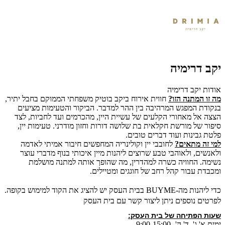
יקב דרימיה
אודות יקב דרימיה
מה זו המתנה הזו?
חווית אירוח ביקב בוטיק משפחתי הממוקם בחבל יתיר,
בנקודת המפגש המרהיבה בין ההר למדבר. הביקור והטעימות מציעים
הצצה אל מאחורי הקלעים של עשיית היין, מהכרמים ועד לחביות, לצד
סיפור של מורשת חקלאית בת שלושה דורות וחזון מודרני. טעימות יין,
פלטת גבינות ועוד דברים טובים.
למי זה מתאים?
לחובבי יין וקולינריה המחפשים חיבור אמיתי לאדמה
ולאנשים, ולאוהבי טבע שרוצים ליהנות מיין איכותי בנוף מדברי עוצר
נשימה. החוויה כשרה למהדרין, מה שהופך אותה למתנה מושלמת
ומכבדת עבור קהל רחב של חוגגים ומטיילים.
כדי ליהנות מה-BUYME בבית העסק יש להציג את הקוד למימוש בקופה.
לפרטים נוספים ניתן ליצור קשר עם בית העסק
שעות הפתיחה של בית העסק:
ימים א',ג', ד' ה'- 9:00-15:00