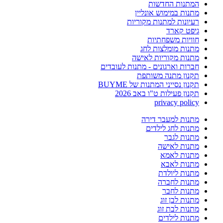
המתנות החדשות
מתנות במימוש אונליין
רעיונות למתנות מקוריות
גיפט קארד
חוויות משפחתיות
מתנות מומלצות לחג
מתנות מקוריות לאישה
חברות וארגונים - מתנות לעובדים
תקנון מתנה משותפת
תקנון נסייני המתנות של BUYME
תקנון פעילות ט"ו באב 2026
privacy policy
מתנות למעבר דירה
מתנות לחג לילדים
מתנות לגבר
מתנות לאישה
מתנות לאמא
מתנות לאבא
מתנות ליולדת
מתנות לחברה
מתנות לחבר
מתנות לבן זוג
מתנות לבת זוג
מתנות לילדים