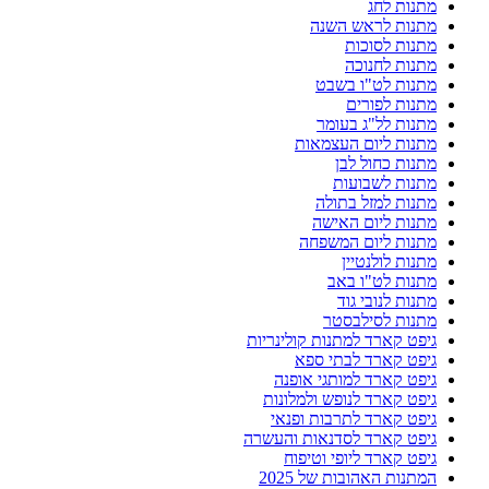
מתנות לחג
מתנות לראש השנה
מתנות לסוכות
מתנות לחנוכה
מתנות לט"ו בשבט
מתנות לפורים
מתנות לל"ג בעומר
מתנות ליום העצמאות
מתנות כחול לבן
מתנות לשבועות
מתנות למזל בתולה
מתנות ליום האישה
מתנות ליום המשפחה
מתנות לולנטיין
מתנות לט"ו באב
מתנות לנובי גוד
מתנות לסילבסטר
גיפט קארד למתנות קולינריות
גיפט קארד לבתי ספא
גיפט קארד למותגי אופנה
גיפט קארד לנופש ולמלונות
גיפט קארד לתרבות ופנאי
גיפט קארד לסדנאות והעשרה
גיפט קארד ליופי וטיפוח
המתנות האהובות של 2025