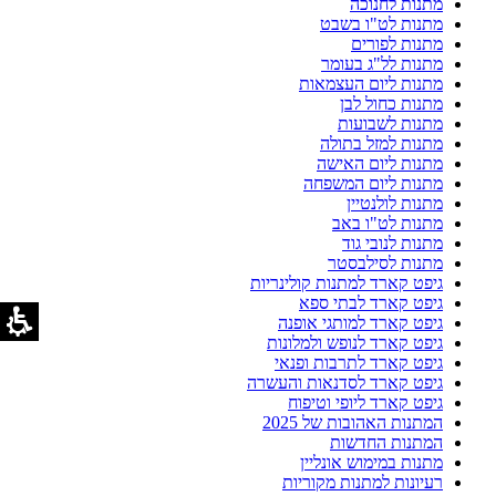
מתנות לחנוכה
מתנות לט"ו בשבט
מתנות לפורים
מתנות לל"ג בעומר
מתנות ליום העצמאות
מתנות כחול לבן
מתנות לשבועות
מתנות למזל בתולה
מתנות ליום האישה
מתנות ליום המשפחה
מתנות לולנטיין
מתנות לט"ו באב
מתנות לנובי גוד
מתנות לסילבסטר
גיפט קארד למתנות קולינריות
גיפט קארד לבתי ספא
גיפט קארד למותגי אופנה
גיפט קארד לנופש ולמלונות
גיפט קארד לתרבות ופנאי
גיפט קארד לסדנאות והעשרה
גיפט קארד ליופי וטיפוח
המתנות האהובות של 2025
המתנות החדשות
מתנות במימוש אונליין
רעיונות למתנות מקוריות