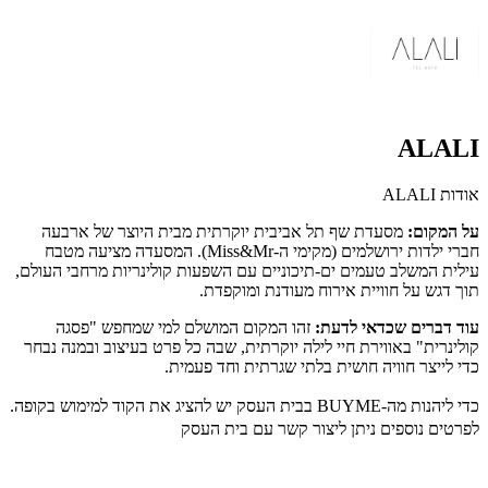
ALALI
אודות ALALI
על המקום:
מסעדת שף תל אביבית יוקרתית מבית היוצר של ארבעה
חברי ילדות ירושלמים (מקימי ה-Miss&Mr). המסעדה מציעה מטבח
עילית המשלב טעמים ים-תיכוניים עם השפעות קולינריות מרחבי העולם,
תוך דגש על חוויית אירוח מעודנת ומוקפדת.
עוד דברים שכדאי לדעת:
זהו המקום המושלם למי שמחפש "פסגה
קולינרית" באווירת חיי לילה יוקרתית, שבה כל פרט בעיצוב ובמנה נבחר
כדי לייצר חוויה חושית בלתי שגרתית וחד פעמית.
כדי ליהנות מה-BUYME בבית העסק יש להציג את הקוד למימוש בקופה.
לפרטים נוספים ניתן ליצור קשר עם בית העסק