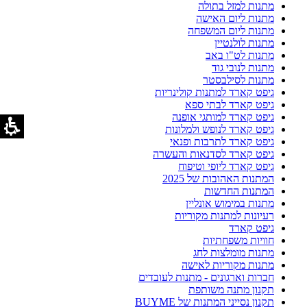
מתנות למזל בתולה
מתנות ליום האישה
מתנות ליום המשפחה
מתנות לולנטיין
מתנות לט"ו באב
מתנות לנובי גוד
מתנות לסילבסטר
גיפט קארד למתנות קולינריות
גיפט קארד לבתי ספא
גיפט קארד למותגי אופנה
גיפט קארד לנופש ולמלונות
גיפט קארד לתרבות ופנאי
גיפט קארד לסדנאות והעשרה
גיפט קארד ליופי וטיפוח
המתנות האהובות של 2025
המתנות החדשות
מתנות במימוש אונליין
רעיונות למתנות מקוריות
גיפט קארד
חוויות משפחתיות
מתנות מומלצות לחג
מתנות מקוריות לאישה
חברות וארגונים - מתנות לעובדים
תקנון מתנה משותפת
תקנון נסייני המתנות של BUYME