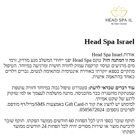
Head Spa Israel
אודות Head Spa Israel
מה זו המתנה הזו?
טקס Head Spa יפני ייחודי המשלב מגע מדויק, זרמי
מים מרגיעים ועיסוי קרקפת עמוק לחוויה חושית ומרגיעה במיוחד. הטיפול
מתקיים בספא יוקרתי באווירה אינטימית ומתאימה לנשים, גברים וילדים
כאחד בהתאמה אישית.
עוד דברים שכדאי לדעת:
סטנדרט טיפול גבוה במיוחד וחוויה עוטפת
שמנתקת מהשגרה כבר מהכניסה. מתנה מושלמת לעצמך או למי שזקוק
לרגע של שקט אמיתי.
למימוש יש להציג את קוד ה-Gift Card באמצעות SMS/מייל/דף מודפס.
לפרטים נוספים: 0505672024.
תוקף שובר כספי הינו לכל הפחות 60 חודשים ממועד הפקתו. תוקף שובר
לרכישת מוצר או שירות מסויים יהיה לכל הפחות 24 חודשים ממועד
הפקתו