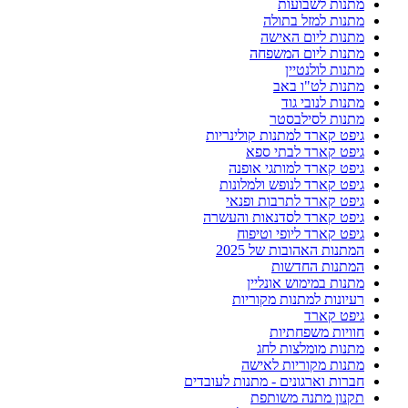
מתנות לשבועות
מתנות למזל בתולה
מתנות ליום האישה
מתנות ליום המשפחה
מתנות לולנטיין
מתנות לט"ו באב
מתנות לנובי גוד
מתנות לסילבסטר
גיפט קארד למתנות קולינריות
גיפט קארד לבתי ספא
גיפט קארד למותגי אופנה
גיפט קארד לנופש ולמלונות
גיפט קארד לתרבות ופנאי
גיפט קארד לסדנאות והעשרה
גיפט קארד ליופי וטיפוח
המתנות האהובות של 2025
המתנות החדשות
מתנות במימוש אונליין
רעיונות למתנות מקוריות
גיפט קארד
חוויות משפחתיות
מתנות מומלצות לחג
מתנות מקוריות לאישה
חברות וארגונים - מתנות לעובדים
תקנון מתנה משותפת