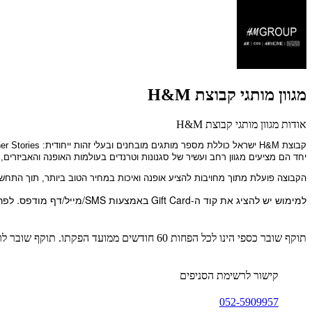
מגוון מותגי קבוצת H&M
אודות מגוון מותגי קבוצת H&M
קבוצת
H&M
ישראל כוללת מספר מותגים מובחנים ובעלי זהות ייחודית:
r Stories
יחד הם מציעים מגוון רחב ועשיר של סגנונות וטרנדים בעולמות האופנה והאביזרים, ה
הקבוצה פועלת מתוך מחויבות להציע אופנה ואיכות במחיר הטוב ביותר, תוך התחשב
למימוש יש להציג את קוד ה-Gift Card באמצעות SMS/מייל/דף מודפס. לפרטים נוספים: 052-5909957.
תוקף שובר כספי הינו לכל הפחות 60 חודשים ממועד הפקתו. תוקף שובר לרכישת מוצר או שירות מסויים יהיה לכל הפחות 24 חודשים ממועד הפקתו
קישור לרשימת הסניפים
052-5909957