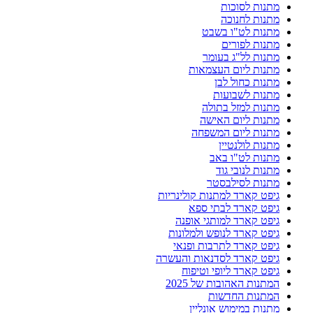
מתנות לסוכות
מתנות לחנוכה
מתנות לט"ו בשבט
מתנות לפורים
מתנות לל"ג בעומר
מתנות ליום העצמאות
מתנות כחול לבן
מתנות לשבועות
מתנות למזל בתולה
מתנות ליום האישה
מתנות ליום המשפחה
מתנות לולנטיין
מתנות לט"ו באב
מתנות לנובי גוד
מתנות לסילבסטר
גיפט קארד למתנות קולינריות
גיפט קארד לבתי ספא
גיפט קארד למותגי אופנה
גיפט קארד לנופש ולמלונות
גיפט קארד לתרבות ופנאי
גיפט קארד לסדנאות והעשרה
גיפט קארד ליופי וטיפוח
המתנות האהובות של 2025
המתנות החדשות
מתנות במימוש אונליין