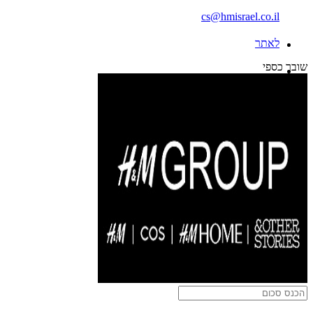
cs@hmisrael.co.il
לאתר
שובר כספי