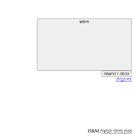
דלג
תפריט
מעל
עליון
תפריט
עליון
חיפוש
כניסה / הרשמה
סוף
דף הבית
אזור
תפריט
עליון
מגוון מותגי קבוצת H&M