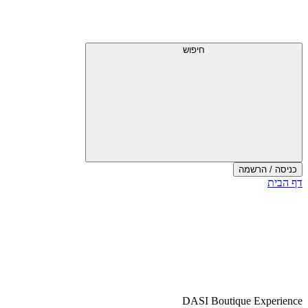
דלג
תפריט
מעל
עליון
תפריט
עליון
חיפוש
כניסה / הרשמה
סוף
דף הבית
אזור
תפריט
עליון
DASI Boutique Experience