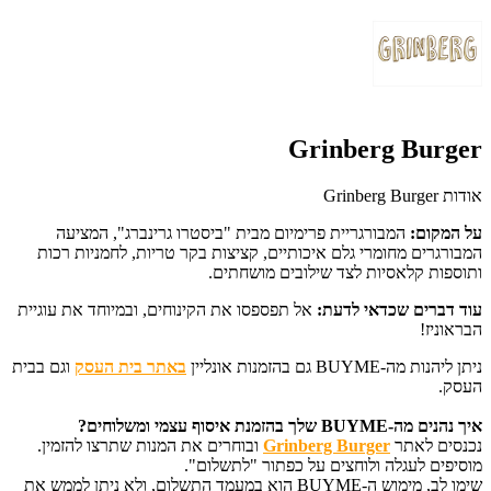
Grinberg Burger
אודות Grinberg Burger
על המקום:
המבורגריית פרימיום מבית "ביסטרו גרינברג", המציעה
המבורגרים מחומרי גלם איכותיים, קציצות בקר טריות, לחמניות רכות
ותוספות קלאסיות לצד שילובים מושחתים.
עוד דברים שכדאי לדעת:
אל תפספסו את הקינוחים, ובמיוחד את עוגיית
הבראוניז!
ניתן ליהנות מה-BUYME גם בהזמנות אונליין
באתר בית העסק
וגם בבית
העסק.
איך נהנים מה-BUYME שלך בהזמנת איסוף עצמי ומשלוחים?
נכנסים לאתר
Grinberg Burger
ובוחרים את המנות שתרצו להזמין.
מוסיפים לעגלה ולוחצים על כפתור "לתשלום".
שימו לב, מימוש ה-BUYME הוא במעמד התשלום, ולא ניתן לממש את