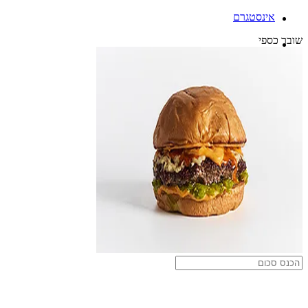
אינסטגרם
שובר כספי