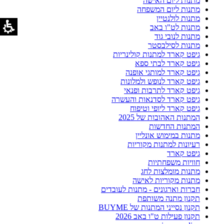
מתנות ליום האישה
מתנות ליום המשפחה
מתנות לולנטיין
מתנות לט"ו באב
מתנות לנובי גוד
מתנות לסילבסטר
גיפט קארד למתנות קולינריות
גיפט קארד לבתי ספא
גיפט קארד למותגי אופנה
גיפט קארד לנופש ולמלונות
גיפט קארד לתרבות ופנאי
גיפט קארד לסדנאות והעשרה
גיפט קארד ליופי וטיפוח
המתנות האהובות של 2025
המתנות החדשות
מתנות במימוש אונליין
רעיונות למתנות מקוריות
גיפט קארד
חוויות משפחתיות
מתנות מומלצות לחג
מתנות מקוריות לאישה
חברות וארגונים - מתנות לעובדים
תקנון מתנה משותפת
תקנון נסייני המתנות של BUYME
תקנון פעילות ט"ו באב 2026