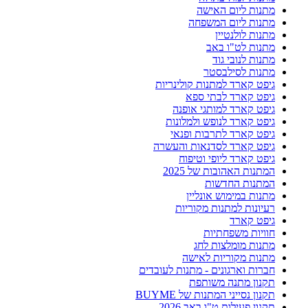
מתנות ליום האישה
מתנות ליום המשפחה
מתנות לולנטיין
מתנות לט"ו באב
מתנות לנובי גוד
מתנות לסילבסטר
גיפט קארד למתנות קולינריות
גיפט קארד לבתי ספא
גיפט קארד למותגי אופנה
גיפט קארד לנופש ולמלונות
גיפט קארד לתרבות ופנאי
גיפט קארד לסדנאות והעשרה
גיפט קארד ליופי וטיפוח
המתנות האהובות של 2025
המתנות החדשות
מתנות במימוש אונליין
רעיונות למתנות מקוריות
גיפט קארד
חוויות משפחתיות
מתנות מומלצות לחג
מתנות מקוריות לאישה
חברות וארגונים - מתנות לעובדים
תקנון מתנה משותפת
תקנון נסייני המתנות של BUYME
תקנון פעילות ט"ו באב 2026