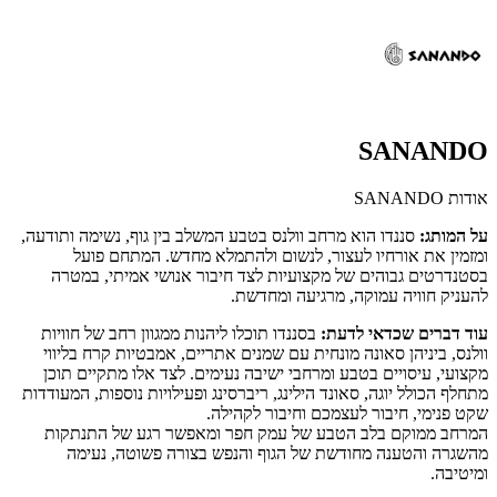
SANANDO
אודות SANANDO
על המותג:
סננדו הוא מרחב וולנס בטבע המשלב בין גוף, נשימה ותודעה,
ומזמין את אורחיו לעצור, לנשום ולהתמלא מחדש. המתחם פועל
בסטנדרטים גבוהים של מקצועיות לצד חיבור אנושי אמיתי, במטרה
להעניק חוויה עמוקה, מרגיעה ומחדשת.
עוד דברים שכדאי לדעת:
בסננדו תוכלו ליהנות ממגוון רחב של חוויות
וולנס, ביניהן סאונה מונחית עם שמנים אתריים, אמבטיות קרח בליווי
מקצועי, עיסויים בטבע ומרחבי ישיבה נעימים. לצד אלו מתקיים תוכן
מתחלף הכולל יוגה, סאונד הילינג, ריברסינג ופעילויות נוספות, המעודדות
שקט פנימי, חיבור לעצמכם וחיבור לקהילה.
המרחב ממוקם בלב הטבע של עמק חפר ומאפשר רגע של התנתקות
מהשגרה והטענה מחודשת של הגוף והנפש בצורה פשוטה, נעימה
ומיטיבה.