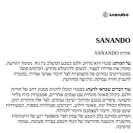
SANANDO
אודות SANANDO
על המותג:
סננדו הוא מרחב וולנס בטבע המשלב בין גוף, נשימה ותודעה,
ומזמין את אורחיו לעצור, לנשום ולהתמלא מחדש. המתחם פועל
בסטנדרטים גבוהים של מקצועיות לצד חיבור אנושי אמיתי, במטרה
להעניק חוויה עמוקה, מרגיעה ומחדשת.
עוד דברים שכדאי לדעת:
בסננדו תוכלו ליהנות ממגוון רחב של חוויות
וולנס, ביניהן סאונה מונחית עם שמנים אתריים, אמבטיות קרח בליווי
מקצועי, עיסויים בטבע ומרחבי ישיבה נעימים. לצד אלו מתקיים תוכן
מתחלף הכולל יוגה, סאונד הילינג, ריברסינג ופעילויות נוספות, המעודדות
שקט פנימי, חיבור לעצמכם וחיבור לקהילה.
המרחב ממוקם בלב הטבע של עמק חפר ומאפשר רגע של התנתקות
מהשגרה והטענה מחודשת של הגוף והנפש בצורה פשוטה, נעימה
ומיטיבה.