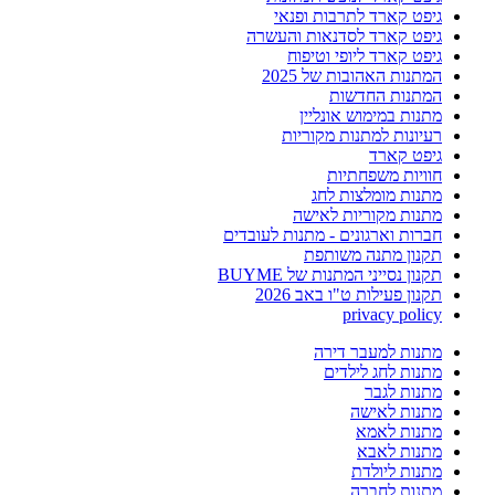
גיפט קארד לתרבות ופנאי
גיפט קארד לסדנאות והעשרה
גיפט קארד ליופי וטיפוח
המתנות האהובות של 2025
המתנות החדשות
מתנות במימוש אונליין
רעיונות למתנות מקוריות
גיפט קארד
חוויות משפחתיות
מתנות מומלצות לחג
מתנות מקוריות לאישה
חברות וארגונים - מתנות לעובדים
תקנון מתנה משותפת
תקנון נסייני המתנות של BUYME
תקנון פעילות ט"ו באב 2026
privacy policy
מתנות למעבר דירה
מתנות לחג לילדים
מתנות לגבר
מתנות לאישה
מתנות לאמא
מתנות לאבא
מתנות ליולדת
מתנות לחברה