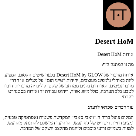
Desert HoM
אודות Desert HoM
מה זו המתנה הזו?
אירוח מדברי של Desert HoM by GLOW בכפר שיטים הקסום, המציע
לינה באוהלי גלמפינג מעוצבים, יחידות "טייני הום" על גלגלים או חדרי
מדבר נעימים. האורחים נהנים ממרחב של שקט, קולינריה מדברית וחיבור
לטבע בלב הערבה, כולל מיזוג אוויר, ריהוט עבודת יד ואירוח בסטנדרט
יוקרתי.
עוד דברים שכדאי לדעת:
המקום פועל ברוח ה-"וואבי-סאבי" המקדשת פשטות ואסתטיקה טבעית,
ומציע חוויית ריטריט של גוף ונפש. זהו היעד המושלם להתנתק מהרעש,
לצפות בשמיים זרועי כוכבים וליהנות מהקצב השקט של המדבר.