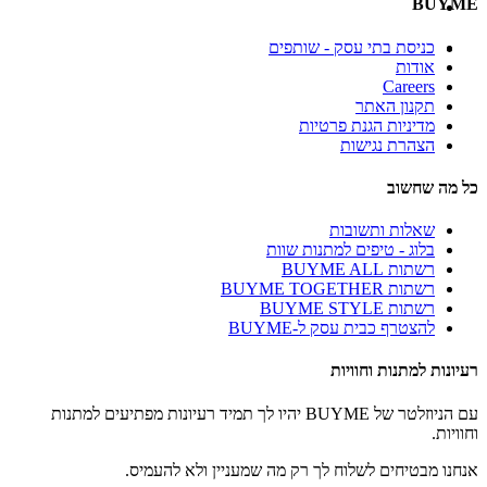
BUYME
כניסת בתי עסק - שותפים
אודות
Careers
תקנון האתר
מדיניות הגנת פרטיות
הצהרת נגישות
כל מה שחשוב
שאלות ותשובות
בלוג - טיפים למתנות שוות
רשתות BUYME ALL
רשתות BUYME TOGETHER
רשתות BUYME STYLE
להצטרף כבית עסק ל-BUYME
רעיונות למתנות וחוויות
עם הניוזלטר של BUYME יהיו לך תמיד רעיונות מפתיעים למתנות
וחוויות.
אנחנו מבטיחים לשלוח לך רק מה שמעניין ולא להעמיס.