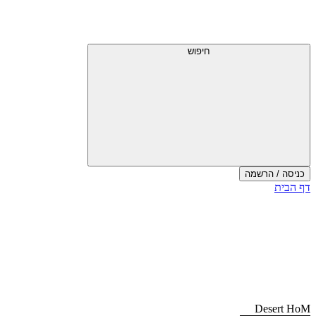
דלג
תפריט
מעל
עליון
תפריט
עליון
חיפוש
כניסה / הרשמה
סוף
דף הבית
אזור
תפריט
עליון
Desert HoM