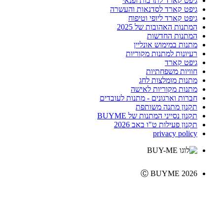
גיפט קארד לתרבות ופנאי
גיפט קארד לסדנאות והעשרה
גיפט קארד ליופי וטיפוח
המתנות האהובות של 2025
המתנות החדשות
מתנות במימוש אונליין
רעיונות למתנות מקוריות
גיפט קארד
חוויות משפחתיות
מתנות מומלצות לחג
מתנות מקוריות לאישה
חברות וארגונים - מתנות לעובדים
תקנון מתנה משותפת
תקנון נסייני המתנות של BUYME
תקנון פעילות ט"ו באב 2026
privacy policy
Ⓒ BUYME 2026