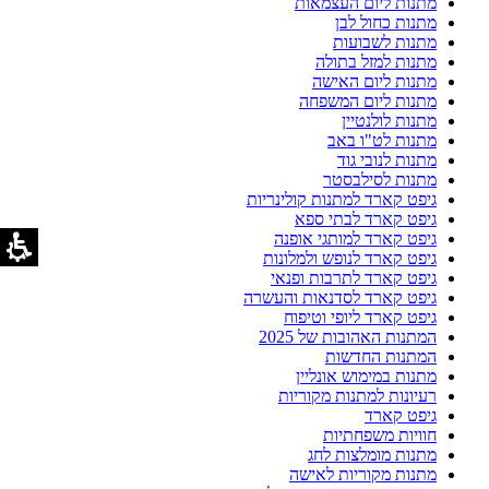
מתנות ליום העצמאות
מתנות כחול לבן
מתנות לשבועות
מתנות למזל בתולה
מתנות ליום האישה
מתנות ליום המשפחה
מתנות לולנטיין
מתנות לט"ו באב
מתנות לנובי גוד
מתנות לסילבסטר
גיפט קארד למתנות קולינריות
גיפט קארד לבתי ספא
גיפט קארד למותגי אופנה
גיפט קארד לנופש ולמלונות
גיפט קארד לתרבות ופנאי
גיפט קארד לסדנאות והעשרה
גיפט קארד ליופי וטיפוח
המתנות האהובות של 2025
המתנות החדשות
מתנות במימוש אונליין
רעיונות למתנות מקוריות
גיפט קארד
חוויות משפחתיות
מתנות מומלצות לחג
מתנות מקוריות לאישה