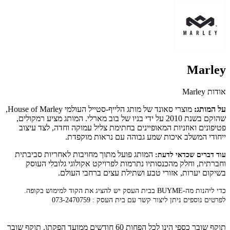
Marley
אודות Marley
על המותג:
מוצרי סאונד של מותג הלייף-סטייל העולמי House of Marley,
שהוקם בשנת 2010 על ידי בניו של בוב מארלי. המותג מציע רמקולים,
פטיפונים ואוזניות המאופיינים בחתימת צליל עמוקה וחדה, לצד עיצוב
ייחודי המשלב איכות שמע גבוהה עם נראות מוקפדת.
המותג פועל מתוך מחויבות לאחריות סביבתית
עוד דברים שכדאי לדעת:
וחברתית, וחלק מהכנסותיו נתרמות לפרויקט אקולוגי גלובלי העוסק
בשיקום יערות, אזורי טבע ושתילת עצים ברחבי העולם.
כדי ליהנות מה-BUYME בבית העסק יש להציג את הקוד למימוש בקופה.
לפרטים נוספים ניתן ליצור קשר עם בית העסק : 073-2470759
תוקף שובר כספי הינו לכל הפחות 60 חודשים ממועד הפקתו. תוקף שובר