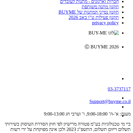
חברות וארגונים - מתנות לעובדים
תקנון מתנה משותפת
תקנון נסייני המתנות של BUYME
תקנון פעילות ט"ו באב 2026
privacy policy
Ⓒ BUYME 2026
03-3737117
Support@buyme.co.il
מענה: א’-ה’ 9:00-18:00, ו’ וערבי חג 9:00-13:00
ביי מי טכנולוגיות בע"מ פטורה מרישיון לפי חוק הסדרת העיסוק בשירותי
תשלום וייזום תשלום, התשפ"ג 2023 ולכן אינה מפוקחת על ידי רשות