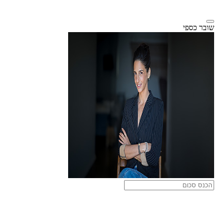
שובר כספי