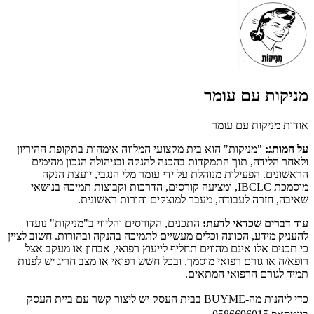
מניקות עם עומר
אודות מניקות עם עומר
על המותג:
"מניקות" הוא בית מקצועי המלווה אימהות בתקופת ההיריון
ולאחר הלידה, תוך התמקדות בהכנה להנקה ובניהולה הנכון מהימים
הראשונים. הפעילות מנוהלת על ידי עומר מלי הנגבי, יועצת הנקה
מוסמכת IBCLC, ומציעה קורסים, הדרכות וקבוצות תמיכה בנושאי
שאיבה, חזרה לעבודה, מעבר למוצקים והורות ראשונית.
עוד דברים שכדאי לדעת:
התכנים, הקורסים והליווי ב"מניקות" נועדו
להעניק מידע, הכוונה וכלים מעשיים לתמיכה בהנקה ובהורות. חשוב לציין
כי תכנים אלו אינם מהווים תחליף לייעוץ רפואי, אבחון או מעקב אצל
רופא/ה או גורם רפואי מוסמך, ובכל חשש רפואי או מצב חריג יש לפנות
תמיד לגורם הרפואי המתאים.
כדי ליהנות מה-BUYME בבית העסק יש ליצור קשר עם ביית העסק