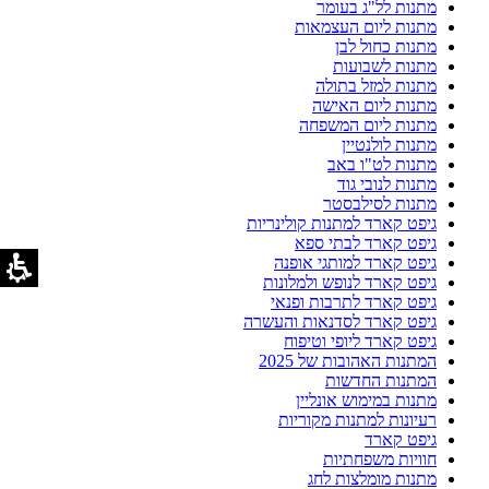
מתנות לל"ג בעומר
מתנות ליום העצמאות
מתנות כחול לבן
מתנות לשבועות
מתנות למזל בתולה
מתנות ליום האישה
מתנות ליום המשפחה
מתנות לולנטיין
מתנות לט"ו באב
מתנות לנובי גוד
מתנות לסילבסטר
גיפט קארד למתנות קולינריות
גיפט קארד לבתי ספא
גיפט קארד למותגי אופנה
גיפט קארד לנופש ולמלונות
גיפט קארד לתרבות ופנאי
גיפט קארד לסדנאות והעשרה
גיפט קארד ליופי וטיפוח
המתנות האהובות של 2025
המתנות החדשות
מתנות במימוש אונליין
רעיונות למתנות מקוריות
גיפט קארד
חוויות משפחתיות
מתנות מומלצות לחג