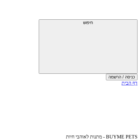
דלג
תפריט
מעל
עליון
תפריט
עליון
חיפוש
כניסה / הרשמה
סוף
דף הבית
אזור
תפריט
עליון
BUYME PETS - מתנות לאוהבי חיות