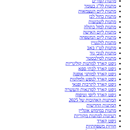
מתנות לפורים
מתנות לל"ג בעומר
מתנות ליום העצמאות
מתנות כחול לבן
מתנות לשבועות
מתנות למזל בתולה
מתנות ליום האישה
מתנות ליום המשפחה
מתנות לולנטיין
מתנות לט"ו באב
מתנות לנובי גוד
מתנות לסילבסטר
גיפט קארד למתנות קולינריות
גיפט קארד לבתי ספא
גיפט קארד למותגי אופנה
גיפט קארד לנופש ולמלונות
גיפט קארד לתרבות ופנאי
גיפט קארד לסדנאות והעשרה
גיפט קארד ליופי וטיפוח
המתנות האהובות של 2025
המתנות החדשות
מתנות במימוש אונליין
רעיונות למתנות מקוריות
גיפט קארד
חוויות משפחתיות