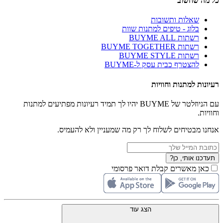
כל מה שחשוב
שאלות ותשובות
בלוג - טיפים למתנות שוות
רשתות BUYME ALL
רשתות BUYME TOGETHER
רשתות BUYME STYLE
להצטרף כבית עסק ל-BUYME
רעיונות למתנות וחוויות
עם הניוזלטר של BUYME יהיו לך תמיד רעיונות מפתיעים למתנות
וחוויות.
אנחנו מבטיחים לשלוח לך רק מה שמעניין ולא להעמיס.
תעדכנו אותי, כן?
כאן מאשרים קבלת דואר פרסומי
הצג עוד