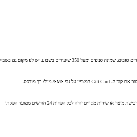
סטודיו נעים הוא מרכז לתנועה – יוגה, פילאטיס, מחול, כושר ועוד הרבה דברים ט