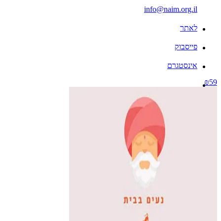
info@naim.org.il
לאתר
פייסבוק
אינסטגרם
₪59