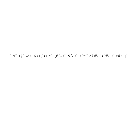
ובים. שמונה סניפים ומעל 350 שיעורים בשבוע. יש לנו מקום גם בשבילך. סניפים של הרשת קיימים בתל אביב-יפו, רמת גן, רמת השרון ובעיר