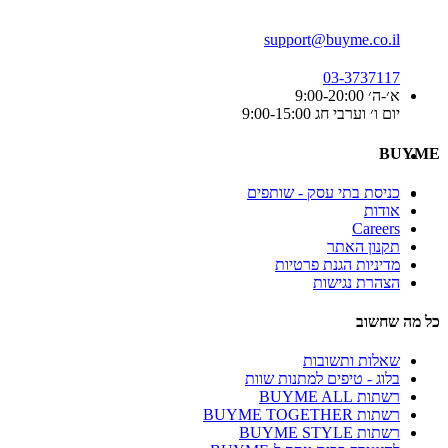
support@buyme.co.il
03-3737117
א׳-ה׳ 9:00-20:00
יום ו׳ וערבי חג 9:00-15:00
BUYME
כניסת בתי עסק - שותפים
אודות
Careers
תקנון האתר
מדיניות הגנת פרטיות
הצהרת נגישות
כל מה שחשוב
שאלות ותשובות
בלוג - טיפים למתנות שוות
רשתות BUYME ALL
רשתות BUYME TOGETHER
רשתות BUYME STYLE