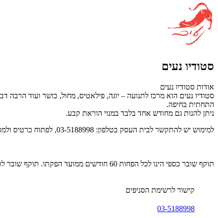
סטודיו נעים
אודות סטודיו נעים
התחתית בחיפה.
ניתן להנות גם מחודש אחד בלבד במנוי הוראת קבע.
למימוש יש להתקשר לבית העסק בטלפון: 03-5188998, לפתוח כרטיס ולמסור את קוד ה- Gift Card המצויין על גבי SMS/ מייל/ דף מודפס.
תוקף שובר כספי הינו לכל הפחות 60 חודשים ממועד הפקתו. תוקף שובר לרכישת מוצר או שירות מסויים יהיה לכל הפחות 24 חודשים ממועד הפקתו
קישור לרשימת הסניפים
03-5188998